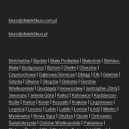
biuro@dialektikus.com.pl
biuro@dialektikus.pl
Bełchatów
|
Będzin
|
Biała Podlaska
|
Białystok
|
Bielsko-
Biała
|
Bydgoszcz
|
Bytom
|
Chełm
|
Chorzów
|
Częstochowa
|
Dąbrowa Górnicza
|
Elbląg
|
Ełk
|
Gdańsk
|
Gdynia
|
Gliwice
|
Głogów
|
Gniezno
|
Gorzów
Wielkopolski
|
Grudziądz
|
Inowrocław
|
Jastrzębie-Zdrój
|
Jaworzno
|
Jelenia Góra
|
Kalisz
|
Katowice
|
Kędzierzyn-
Koźle
|
Kielce
|
Konin
|
Koszalin
|
Kraków
|
Legionowo
|
Legnica
|
Leszno
|
Lubin
|
Lublin
|
Łomża
|
Łódź
|
Mielec
|
Mysłowice
|
Nowy Sącz
|
Olsztyn
|
Opole
|
Ostrowiec
Świętokrzyski
|
Ostrów Wielkopolski
|
Pabianice
|