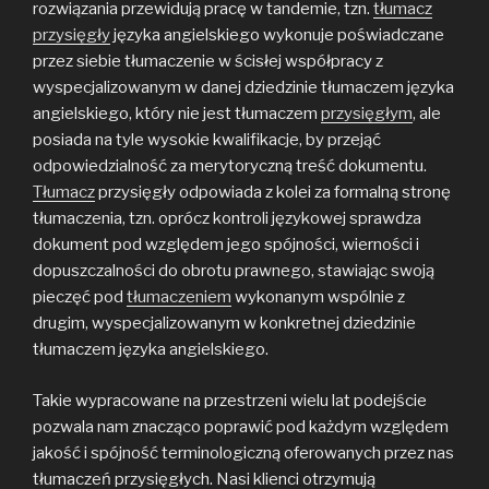
rozwiązania przewidują pracę w tandemie, tzn.
tłumacz
przysięgły
języka angielskiego wykonuje poświadczane
przez siebie tłumaczenie w ścisłej współpracy z
wyspecjalizowanym w danej dziedzinie tłumaczem języka
angielskiego, który nie jest tłumaczem
przysięgłym
, ale
posiada na tyle wysokie kwalifikacje, by przejąć
odpowiedzialność za merytoryczną treść dokumentu.
Tłumacz
przysięgły odpowiada z kolei za formalną stronę
tłumaczenia, tzn. oprócz kontroli językowej sprawdza
dokument pod względem jego spójności, wierności i
dopuszczalności do obrotu prawnego, stawiając swoją
pieczęć pod
tłumaczeniem
wykonanym wspólnie z
drugim, wyspecjalizowanym w konkretnej dziedzinie
tłumaczem języka angielskiego.
Takie wypracowane na przestrzeni wielu lat podejście
pozwala nam znacząco poprawić pod każdym względem
jakość i spójność terminologiczną oferowanych przez nas
tłumaczeń przysięgłych. Nasi klienci otrzymują