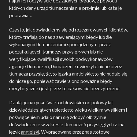
najtaniej i oczywiście bez żadnych błędów, z powodu
których dany urząd tłumaczenia nie przyjmie lub każe je
poprawiać.
Często, jak dowiadujemy się od rozczarowanych klientów,
którzy trafiają do nas z zawierającymi błędy lub źle
wykonanymi tłumaczeniami sporządzonymi przez
początkujących tłumaczy przysięgłych lub nie
weryfikujące kwalifikacji swoich podwykonawców
agencje tłumaczeń, tłumaczenie uwierzytelnione przez
tłumacza przysięgłego języka angielskiego nie nadaje się
do niczego, ponieważ zawiera ono poważne błędy
merytoryczne i jest przez to całkowicie bezużyteczne.
Działając na rynku świętochłowickim od połowy lat
dziewięćdziesiątych ubiegłego wieku wielkim wysiłkiem i
poświęceniem udało nam się zdobyć olbrzymie
doświadczenie w zakresie tłumaczeń przysięgłych z i na
język
angielski
. Wypracowane przez nas gotowe