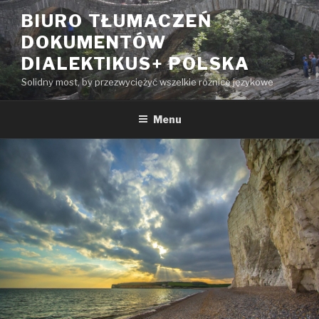
Przeskocz
BIURO TŁUMACZEŃ
do
DOKUMENTÓW
treści
DIALEKTIKUS+ POLSKA
Solidny most, by przezwyciężyć wszelkie różnice językowe
Menu