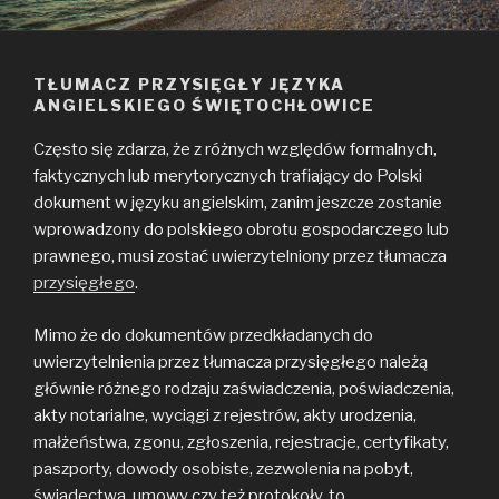
TŁUMACZ PRZYSIĘGŁY JĘZYKA
ANGIELSKIEGO ŚWIĘTOCHŁOWICE
Często się zdarza, że z różnych względów formalnych,
faktycznych lub merytorycznych trafiający do Polski
dokument w języku angielskim, zanim jeszcze zostanie
wprowadzony do polskiego obrotu gospodarczego lub
prawnego, musi zostać uwierzytelniony przez tłumacza
przysięgłego
.
Mimo że do dokumentów przedkładanych do
uwierzytelnienia przez tłumacza przysięgłego należą
głównie różnego rodzaju zaświadczenia, poświadczenia,
akty notarialne, wyciągi z rejestrów, akty urodzenia,
małżeństwa, zgonu, zgłoszenia, rejestracje, certyfikaty,
paszporty, dowody osobiste, zezwolenia na pobyt,
świadectwa, umowy czy też protokoły, to