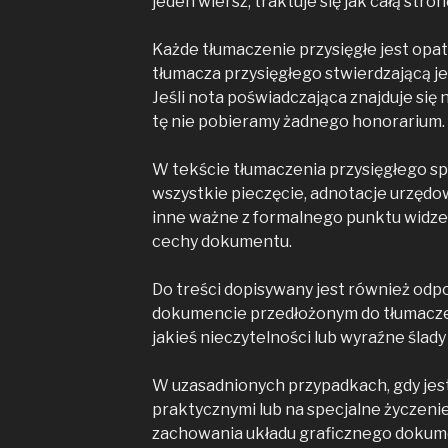
jeden wiersz, traktuje się jak całą stron
Każde tłumaczenie przysięgłe jest opa
tłumacza przysięgłego stwierdzającą j
Jeśli nota poświadczająca znajduje się n
tę nie pobieramy żadnego honorarium.
W tekście tłumaczenia przysięgłego sp
wszystkie pieczęcie, adnotacje urzędow
inne ważne z formalnego punktu widze
cechy dokumentu.
Do treści dopisywany jest również odpow
dokumencie przedłożonym do tłumacze
jakieś nieczytelności lub wyraźne ślady
W uzasadnionych przypadkach, gdy je
praktycznymi lub na specjalne życzenie
zachowania układu graficznego dokume