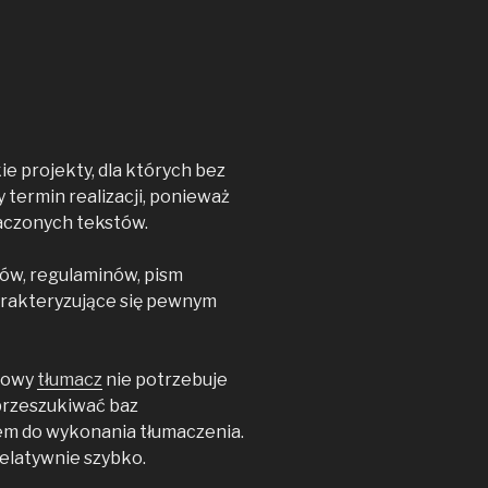
 projekty, dla których bez
 termin realizacji, ponieważ
maczonych tekstów.
tów, regulaminów, pism
arakteryzujące się pewnym
dowy
tłumacz
nie potrzebuje
przeszukiwać baz
em do wykonania tłumaczenia.
relatywnie szybko.