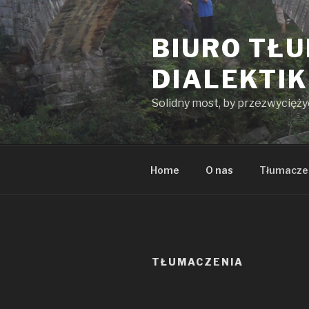
Przeskocz
do
BIURO TŁ
treści
DIALEKTI
Solidny most, by przezwycięż
Home
O nas
Tłumacze
TŁUMACZENIA