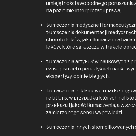
umiejętności swobodnego poruszania si
na poziomie interpretacji prawa,
tłumaczenia
medyczne
i farmaceutycz
tłumaczenia dokumentacji medycznych
chorób i leków, jak i tłumaczenia bada
leków, które są jeszcze w trakcie opr
tłumaczenia artykułów naukowych z pr
czasopismach i periodykach naukowych
ekspertyzy, opinie biegłych,
tłumaczenia reklamowe i marketingowe
relations, w przypadku których najist
przekazu i jakość tłumaczenia, a w sz
zamierzonego sensu wypowiedzi.
tłumaczenia innych skomplikowanych