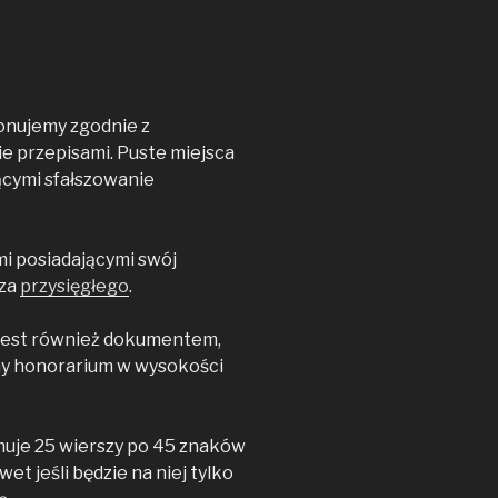
nujemy zgodnie z
e przepisami. Puste miejsca
ącymi sfałszowanie
i posiadającymi swój
cza
przysięgłego
.
 jest również dokumentem,
my honorarium w wysokości
muje 25 wierszy po 45 znaków
t jeśli będzie na niej tylko