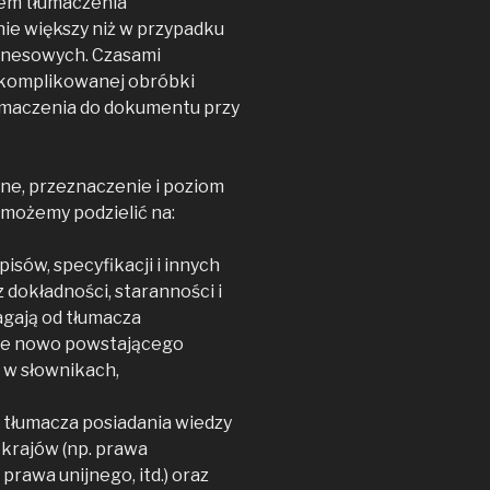
iem tłumaczenia
ie większy niż w przypadku
znesowych. Czasami
skomplikowanej obróbki
łumaczenia do dokumentu przy
ne, przeznaczenie i poziom
 możemy podzielić na:
pisów, specyfikacji i innych
dokładności, staranności i
gają od tłumacza
sie nowo powstającego
 w słownikach,
tłumacza posiadania wiedzy
krajów (np. prawa
rawa unijnego, itd.) oraz