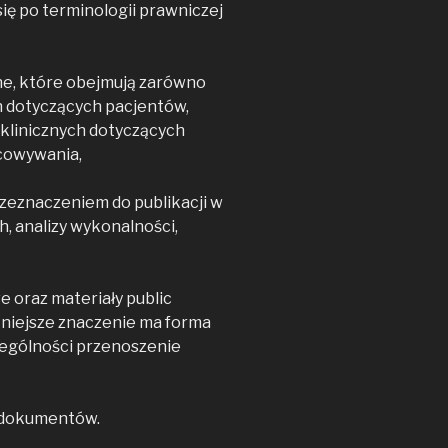
ę po terminologii prawniczej
ne, które obejmują zarówno
 dotyczących pacjentów,
ń klinicznych dotyczących
acowywania,
zeznaczeniem do publikacji w
, analizy wykonalności,
 oraz materiały public
otniejsze znaczenie ma forma
czególności przenoszenie
 dokumentów.