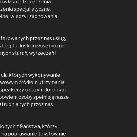
 właśnie tłumaczenia
czenia
specjalistyczne
,
elnej wiedzy i zachowania
oferowanych przez nas usług,
, którą to doskonałość można
nych starań, wyrzeczeń i
 dla których wykonywanie
awowym źródłem utrzymania.
 speakerzy o dużym dorobku i
 bowiem osoby spełniają nasze
trudnianych przez nas
o tych z Państwa, którzy
ch na poprawianie tekstów nie