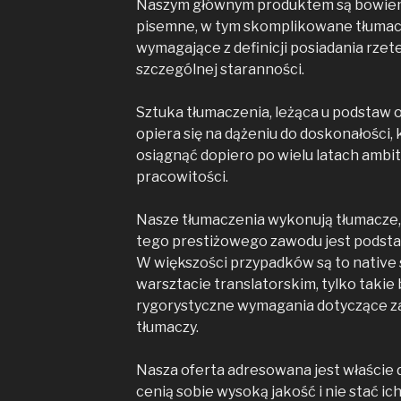
Naszym głównym produktem są bowiem
pisemne, w tym skomplikowane tłuma
wymagające z definicji posiadania rzet
szczególnej staranności.
Sztuka tłumaczenia, leżąca u podstaw 
opiera się na dążeniu do doskonałości
osiągnąć dopiero po wielu latach ambit
pracowitości.
Nasze tłumaczenia wykonują tłumacze,
tego prestiżowego zawodu jest podst
W większości przypadków są to native
warsztacie translatorskim, tylko takie
rygorystyczne wymagania dotyczące za
tłumaczy.
Nasza oferta adresowana jest właście d
cenią sobie wysoką jakość i nie stać i