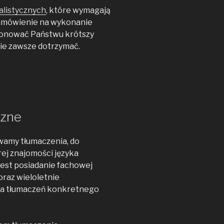
alistycznych
, które wymagają
zamówienie na wykonanie
onować Państwu krótszy
anie zawsze dotrzymać.
czne
wamy tłumaczenia, do
ej znajomości języka
jest posiadanie fachowej
 oraz wieloletnie
a tłumaczeń konkretnego