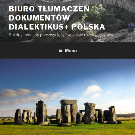
Przeskocz
BIURO TŁUMACZEŃ
do
DOKUMENTÓW
treści
DIALEKTIKUS+ POLSKA
Solidny most, by przezwyciężyć wszelkie różnice językowe
Menu