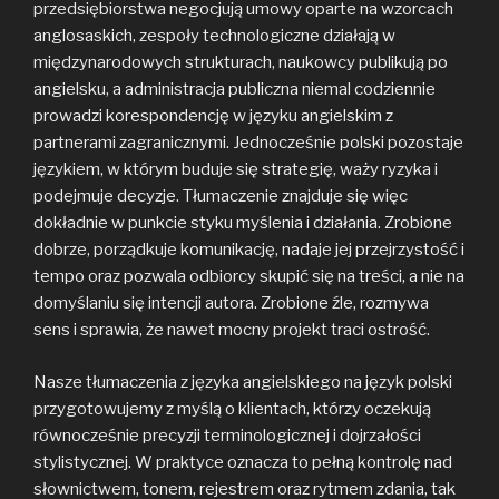
przedsiębiorstwa negocjują umowy oparte na wzorcach
anglosaskich, zespoły technologiczne działają w
międzynarodowych strukturach, naukowcy publikują po
angielsku, a administracja publiczna niemal codziennie
prowadzi korespondencję w języku angielskim z
partnerami zagranicznymi. Jednocześnie polski pozostaje
językiem, w którym buduje się strategię, waży ryzyka i
podejmuje decyzje. Tłumaczenie znajduje się więc
dokładnie w punkcie styku myślenia i działania. Zrobione
dobrze, porządkuje komunikację, nadaje jej przejrzystość i
tempo oraz pozwala odbiorcy skupić się na treści, a nie na
domyślaniu się intencji autora. Zrobione źle, rozmywa
sens i sprawia, że nawet mocny projekt traci ostrość.
Nasze tłumaczenia z języka angielskiego na język polski
przygotowujemy z myślą o klientach, którzy oczekują
równocześnie precyzji terminologicznej i dojrzałości
stylistycznej. W praktyce oznacza to pełną kontrolę nad
słownictwem, tonem, rejestrem oraz rytmem zdania, tak