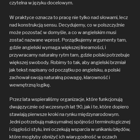
czytelna w języku docelowym.
W praktyce oznacza to pracę nie tylko nad słowami, lecz
nad konstrukcją sensu. Decydujemy, co w polszczyźnie
może pozostać w domyśle, a co w angielskim musi
zostać nazwane wprost. Porządkujemy argumenty tam,
gdzie angielski wymaga większej linearności, i
przywracamy naturalny rytm tam, gdzie polski potrzebuje
większej swobody. Robimy to tak, aby angielski brzmiał
jak tekst napisany od początku po angielsku, a polski
zachował swoją naturalną powagę, klarowność i
wewnętrzną logikę.
Przez lata wspieraliśmy organizacje, które funkcjonują
dwujęzycznie od wczesnych lat 90, jak i te, które dopiero
stawiają pierwsze kroki na rynku międzynarodowym.
Jedni potrzebują maksymalnej spójności terminologicznej
i ciągłości stylu, inni oczekują wsparcia w unikaniu błędów,
które mogłyby obniżyć ich wiarygodność w oczach