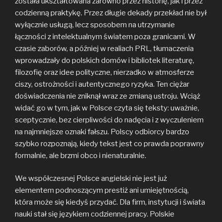
została ukształtowana zarówno przez historię, jak i przez
codzienną praktykę. Przez długie dekady przekład nie był
wyłącznie usługą, lecz sposobem na utrzymanie
łączności z intelektualnym światem poza granicami. W
czasie zaborów, a później w realiach PRL, tłumaczenia
wprowadzały do polskich domów i bibliotek literaturę,
filozofię oraz idee polityczne, nierzadko w atmosferze
ciszy, ostrożności i autentycznego ryzyka. Ten ciężar
doświadczenia nie zniknął wraz ze zmianą ustroju. Wciąż
widać go w tym, jak w Polsce czyta się teksty: uważnie,
sceptycznie, bez cierpliwości do nadęcia i z wyczuleniem
na najmniejsze oznaki fałszu. Polscy odbiorcy bardzo
szybko rozpoznają, kiedy tekst jest co prawda poprawny
formalnie, ale brzmi obco i nienaturalnie.
We współczesnej Polsce angielski nie jest już
elementem podnoszącym prestiż ani umiejętnością,
która może się kiedyś przydać. Dla firm, instytucji i świata
nauki stał się językiem codziennej pracy. Polskie