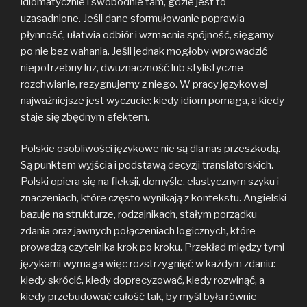
idiomatycznie i swobodnie tam, gdzie jest to
uzasadnione. Jeśli dane sformułowanie poprawia
płynność, ułatwia odbiór i wzmacnia spójność, sięgamy
po nie bez wahania. Jeśli jednak mogłoby wprowadzić
niepotrzebny luz, dwuznaczność lub stylistyczne
rozchwianie, rezygnujemy z niego. W pracy językowej
najważniejsze jest wyczucie: kiedy idiom pomaga, a kiedy
staje się zbędnym efektem.
Polskie osobliwości językowe nie są dla nas przeszkodą.
Są punktem wyjścia i podstawą decyzji translatorskich.
Polski opiera się na fleksji, domyśle, elastycznym szyku i
znaczeniach, które często wynikają z kontekstu. Angielski
bazuje na strukturze, rodzajnikach, stałym porządku
zdania oraz jawnych połączeniach logicznych, które
prowadzą czytelnika krok po kroku. Przekład między tymi
językami wymaga więc rozstrzygnięć w każdym zdaniu:
kiedy skrócić, kiedy doprecyzować, kiedy rozwinąć, a
kiedy przebudować całość tak, by myśl była równie