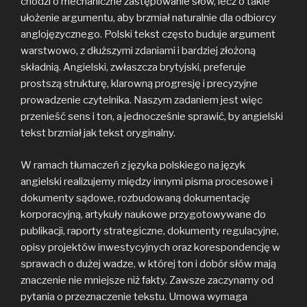
chodzi o mechaniczne zastępowanie słów, lecz o takie
ułożenie argumentu, aby brzmiał naturalnie dla odbiorcy
anglojęzycznego. Polski tekst często buduje argument
warstwowo, z dłuższymi zdaniami i bardziej złożoną
składnią. Angielski, zwłaszcza brytyjski, preferuje
prostszą strukturę, klarowną progresję i precyzyjne
prowadzenie czytelnika. Naszym zadaniem jest więc
przenieść sens i ton, a jednocześnie sprawić, by angielski
tekst brzmiał jak tekst oryginalny.
W ramach tłumaczeń z języka polskiego na język
angielski realizujemy między innymi pisma procesowe i
dokumenty sądowe, rozbudowaną dokumentację
korporacyjną, artykuły naukowe przygotowywane do
publikacji, raporty strategiczne, dokumenty regulacyjne,
opisy projektów inwestycyjnych oraz korespondencję w
sprawach o dużej wadze, w której ton i dobór słów mają
znaczenie nie mniejsze niż fakty. Zawsze zaczynamy od
pytania o przeznaczenie tekstu. Umowa wymaga