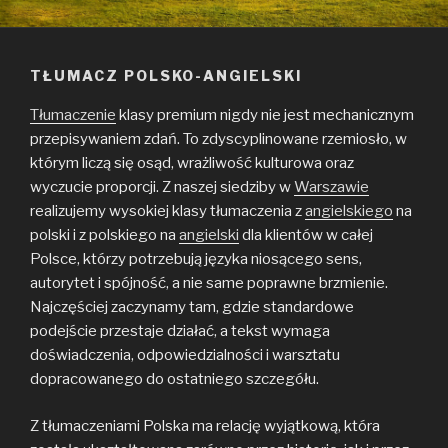
TŁUMACZ POLSKO-ANGIELSKI
Tłumaczenie
klasy premium nigdy nie jest mechanicznym
przepisywaniem zdań. To zdyscyplinowane rzemiosło, w
którym liczą się osąd, wrażliwość kulturowa oraz
wyczucie proporcji. Z naszej siedziby w
Warszawie
realizujemy wysokiej klasy tłumaczenia z
angielskiego
na
polski i z polskiego na
angielski
dla klientów w całej
Polsce, którzy potrzebują języka niosącego sens,
autorytet i spójność, a nie same poprawne brzmienie.
Najczęściej zaczynamy tam, gdzie standardowe
podejście przestaje działać, a tekst wymaga
doświadczenia, odpowiedzialności i warsztatu
dopracowanego do ostatniego szczegółu.
Z tłumaczeniami Polska ma relację wyjątkową, która