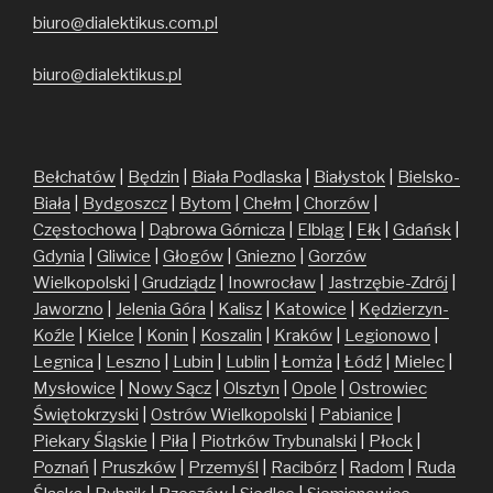
biuro@dialektikus.com.pl
biuro@dialektikus.pl
Bełchatów
|
Będzin
|
Biała Podlaska
|
Białystok
|
Bielsko-
Biała
|
Bydgoszcz
|
Bytom
|
Chełm
|
Chorzów
|
Częstochowa
|
Dąbrowa Górnicza
|
Elbląg
|
Ełk
|
Gdańsk
|
Gdynia
|
Gliwice
|
Głogów
|
Gniezno
|
Gorzów
Wielkopolski
|
Grudziądz
|
Inowrocław
|
Jastrzębie-Zdrój
|
Jaworzno
|
Jelenia Góra
|
Kalisz
|
Katowice
|
Kędzierzyn-
Koźle
|
Kielce
|
Konin
|
Koszalin
|
Kraków
|
Legionowo
|
Legnica
|
Leszno
|
Lubin
|
Lublin
|
Łomża
|
Łódź
|
Mielec
|
Mysłowice
|
Nowy Sącz
|
Olsztyn
|
Opole
|
Ostrowiec
Świętokrzyski
|
Ostrów Wielkopolski
|
Pabianice
|
Piekary Śląskie
|
Piła
|
Piotrków Trybunalski
|
Płock
|
Poznań
|
Pruszków
|
Przemyśl
|
Racibórz
|
Radom
|
Ruda