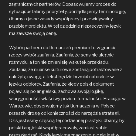
zagranicznych partnerów. Dopasowujemy proces do
sytuacji: ustalamy priorytety, porządkujemy terminologię,
dbamy o jasne zasady współpracy i przewidywalny
przebieg projektu. W tej dziedzinie nieprecyzyjny język
ma zawsze swoją cenę.
Wybór partnera do tłumaczeń premium to w gruncie
rzeczy wybór zaufania. Zaufania, że sens nie ulegnie
rozmyciu, a ton nie zmieni się wskutek przekładu.
Zaufania, że niuanse kulturowe zostaną potraktowane z
należytą uwagą, a tekst będzie brzmiał naturalnie w
języku odbiorcy. Zaufania, że kiedy polski dokument
pojawi się po angielsku, zachowa swoją logikę,
wiarygodność i właściwy poziom formalności. Pracując w
Warszawie, obserwujemy, jak tłumaczenia w Polsce
przeszły drogę od konieczności do narzędzia strategii.
Dziś jesteśmy częścią tej codziennej praktyki: dbamy, by
polski i angielski współpracowały, zamiast sobie
przeszkadzać. Kiedy język ma znaczenie, nic nie jest w