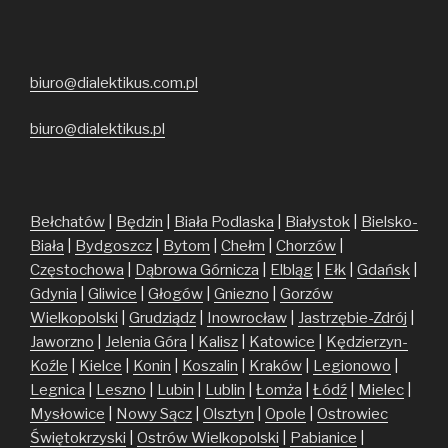
biuro@dialektikus.com.pl
biuro@dialektikus.pl
Bełchatów
|
Będzin
|
Biała Podlaska
|
Białystok
|
Bielsko-
Biała
|
Bydgoszcz
|
Bytom
|
Chełm
|
Chorzów
|
Częstochowa
|
Dąbrowa Górnicza
|
Elbląg
|
Ełk
|
Gdańsk
|
Gdynia
|
Gliwice
|
Głogów
|
Gniezno
|
Gorzów
Wielkopolski
|
Grudziądz
|
Inowrocław
|
Jastrzębie-Zdrój
|
Jaworzno
|
Jelenia Góra
|
Kalisz
|
Katowice
|
Kędzierzyn-
Koźle
|
Kielce
|
Konin
|
Koszalin
|
Kraków
|
Legionowo
|
Legnica
|
Leszno
|
Lubin
|
Lublin
|
Łomża
|
Łódź
|
Mielec
|
Mysłowice
|
Nowy Sącz
|
Olsztyn
|
Opole
|
Ostrowiec
Świętokrzyski
|
Ostrów Wielkopolski
|
Pabianice
|