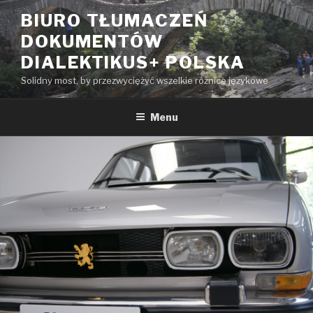
Przeskocz
BIURO TŁUMACZEŃ
do
DOKUMENTÓW
treści
DIALEKTIKUS+ POLSKA
Solidny most, by przezwyciężyć wszelkie różnice językowe
Menu