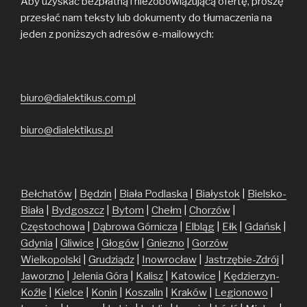
Aby uzyskać bezpłatną i niezobowiązującą ofertę, proszę
przesłać nam teksty lub dokumenty do tłumaczenia na
jeden z poniższych adresów e-mailowych:
biuro@dialektikus.com.pl
biuro@dialektikus.pl
Bełchatów
|
Będzin
|
Biała Podlaska
|
Białystok
|
Bielsko-
Biała
|
Bydgoszcz
|
Bytom
|
Chełm
|
Chorzów
|
Częstochowa
|
Dąbrowa Górnicza
|
Elbląg
|
Ełk
|
Gdańsk
|
Gdynia
|
Gliwice
|
Głogów
|
Gniezno
|
Gorzów
Wielkopolski
|
Grudziądz
|
Inowrocław
|
Jastrzębie-Zdrój
|
Jaworzno
|
Jelenia Góra
|
Kalisz
|
Katowice
|
Kędzierzyn-
Koźle
|
Kielce
|
Konin
|
Koszalin
|
Kraków
|
Legionowo
|