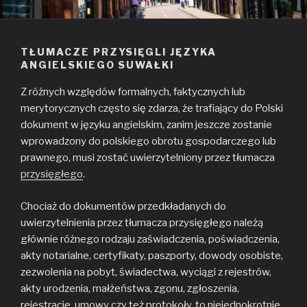
TŁUMACZE PRZYSIĘGLI JĘZYKA
ANGIELSKIEGO SUWAŁKI
Z różnych względów formalnych, faktycznych lub
merytorycznych często się zdarza, że trafiający do Polski
dokument w języku angielskim, zanim jeszcze zostanie
wprowadzony do polskiego obrotu gospodarczego lub
prawnego, musi zostać uwierzytelniony przez tłumacza
przysięgłego
.
Chociaż do dokumentów przedkładanych do
uwierzytelnienia przez tłumacza przysięgłego należą
głównie różnego rodzaju zaświadczenia, poświadczenia,
akty notarialne, certyfikaty, paszporty, dowody osobiste,
zezwolenia na pobyt, świadectwa, wyciągi z rejestrów,
akty urodzenia, małżeństwa, zgonu, zgłoszenia,
rejestracje, umowy czy też protokoły, to niejednokrotnie,