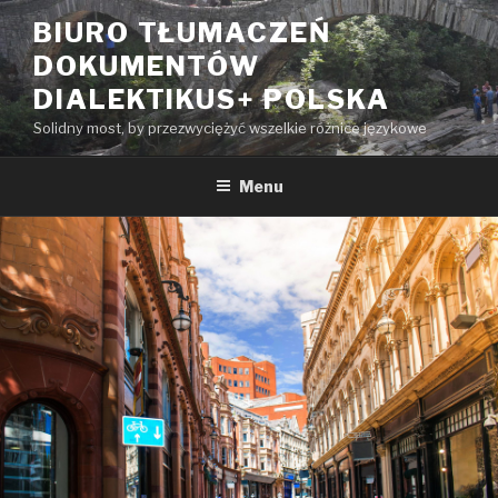
Przeskocz
BIURO TŁUMACZEŃ
do
DOKUMENTÓW
treści
DIALEKTIKUS+ POLSKA
Solidny most, by przezwyciężyć wszelkie różnice językowe
Menu