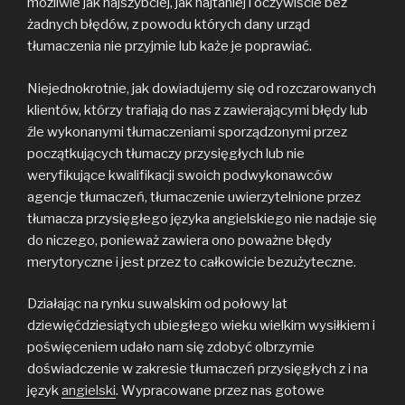
możliwie jak najszybciej, jak najtaniej i oczywiście bez
żadnych błędów, z powodu których dany urząd
tłumaczenia nie przyjmie lub każe je poprawiać.
Niejednokrotnie, jak dowiadujemy się od rozczarowanych
klientów, którzy trafiają do nas z zawierającymi błędy lub
źle wykonanymi tłumaczeniami sporządzonymi przez
początkujących tłumaczy przysięgłych lub nie
weryfikujące kwalifikacji swoich podwykonawców
agencje tłumaczeń, tłumaczenie uwierzytelnione przez
tłumacza przysięgłego języka angielskiego nie nadaje się
do niczego, ponieważ zawiera ono poważne błędy
merytoryczne i jest przez to całkowicie bezużyteczne.
Działając na rynku suwalskim od połowy lat
dziewięćdziesiątych ubiegłego wieku wielkim wysiłkiem i
poświęceniem udało nam się zdobyć olbrzymie
doświadczenie w zakresie tłumaczeń przysięgłych z i na
język
angielski
. Wypracowane przez nas gotowe