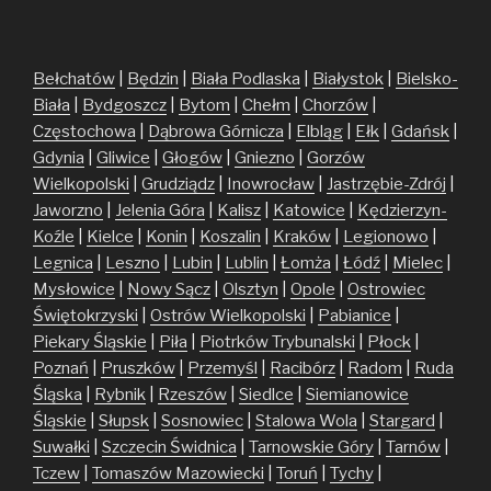
Bełchatów
|
Będzin
|
Biała Podlaska
|
Białystok
|
Bielsko-
Biała
|
Bydgoszcz
|
Bytom
|
Chełm
|
Chorzów
|
Częstochowa
|
Dąbrowa Górnicza
|
Elbląg
|
Ełk
|
Gdańsk
|
Gdynia
|
Gliwice
|
Głogów
|
Gniezno
|
Gorzów
Wielkopolski
|
Grudziądz
|
Inowrocław
|
Jastrzębie-Zdrój
|
Jaworzno
|
Jelenia Góra
|
Kalisz
|
Katowice
|
Kędzierzyn-
Koźle
|
Kielce
|
Konin
|
Koszalin
|
Kraków
|
Legionowo
|
Legnica
|
Leszno
|
Lubin
|
Lublin
|
Łomża
|
Łódź
|
Mielec
|
Mysłowice
|
Nowy Sącz
|
Olsztyn
|
Opole
|
Ostrowiec
Świętokrzyski
|
Ostrów Wielkopolski
|
Pabianice
|
Piekary Śląskie
|
Piła
|
Piotrków Trybunalski
|
Płock
|
Poznań
|
Pruszków
|
Przemyśl
|
Racibórz
|
Radom
|
Ruda
Śląska
|
Rybnik
|
Rzeszów
|
Siedlce
|
Siemianowice
Śląskie
|
Słupsk
|
Sosnowiec
|
Stalowa Wola
|
Stargard
|
Suwałki
|
Szczecin
Świdnica
|
Tarnowskie Góry
|
Tarnów
|
Tczew
|
Tomaszów Mazowiecki
|
Toruń
|
Tychy
|