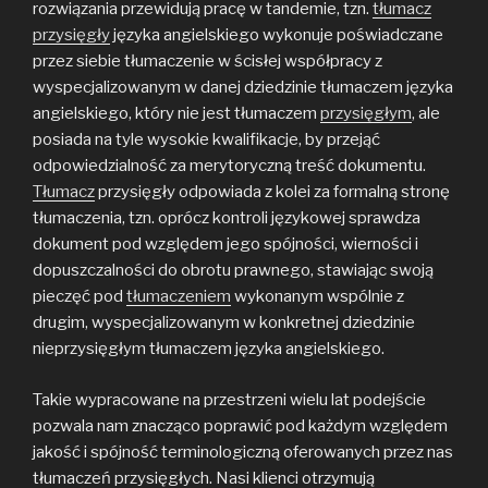
rozwiązania przewidują pracę w tandemie, tzn.
tłumacz
przysięgły
języka angielskiego wykonuje poświadczane
przez siebie tłumaczenie w ścisłej współpracy z
wyspecjalizowanym w danej dziedzinie tłumaczem języka
angielskiego, który nie jest tłumaczem
przysięgłym
, ale
posiada na tyle wysokie kwalifikacje, by przejąć
odpowiedzialność za merytoryczną treść dokumentu.
Tłumacz
przysięgły odpowiada z kolei za formalną stronę
tłumaczenia, tzn. oprócz kontroli językowej sprawdza
dokument pod względem jego spójności, wierności i
dopuszczalności do obrotu prawnego, stawiając swoją
pieczęć pod
tłumaczeniem
wykonanym wspólnie z
drugim, wyspecjalizowanym w konkretnej dziedzinie
nieprzysięgłym tłumaczem języka angielskiego.
Takie wypracowane na przestrzeni wielu lat podejście
pozwala nam znacząco poprawić pod każdym względem
jakość i spójność terminologiczną oferowanych przez nas
tłumaczeń przysięgłych. Nasi klienci otrzymują