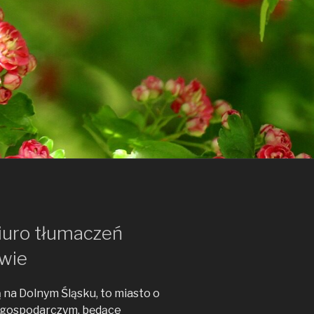
iuro tłumaczeń
wie
na Dolnym Śląsku, to miasto o
u gospodarczym, będące