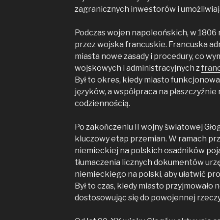
zagranicznych inwestorów i umożliwiaj
Podczas wojen napoleońskich, w 1806 r
przez wojska francuskie. Francuska ad
miasta nowe zasady i procedury, co wy
wojskowych i administracyjnych z
fran
Był to okres, kiedy miasto funkcjonow
języków, a współpraca na płaszczyźnie 
codziennością.
Po zakończeniu II wojny światowej Gło
kluczowy etap przemian. W ramach prze
niemieckiej na polskich osadników poj
tłumaczenia licznych dokumentów urzę
niemieckiego na polski, aby ułatwić p
Był to czas, kiedy miasto przyjmowało
dostosowując się do powojennej rzeczy