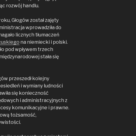
ąc rozwój handlu.
oku, Głogów został zajęty
ministracja wprowadziła do
magało licznych tłumaczeń
cuskiego
na niemiecki i polski.
ało pod wpływem trzech
międzynarodowej stała się
gów przeszedł kolejny
siedleń i wymiany ludności
awiła się konieczność
dowych i administracyjnych z
rocesy komunikacyjne i prawne.
 nową tożsamość,
wistości.