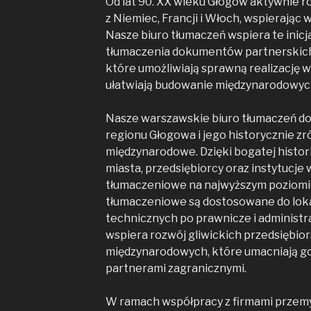
Od lat 90. XX wieku Głogów aktywnie r
z Niemiec, Francji i Włoch, wspierając 
Nasze biuro tłumaczeń wspiera te inicj
tłumaczenia dokumentów partnerskich
które umożliwiają sprawną realizację 
ułatwiają budowanie międzynarodowych 
Nasze warszawskie biuro tłumaczeń do
regionu Głogowa i jego historycznie 
międzynarodowe. Dzięki bogatej histori
miasta, przedsiębiorcy oraz instytucje
tłumaczeniowe na najwyższym poziomie
tłumaczeniowe są dostosowane do loka
technicznych po prawnicze i administrac
wspiera rozwój gliwickich przedsiębio
międzynarodowych, które umacniają go
partnerami zagranicznymi.
W ramach współpracy z firmami przemy