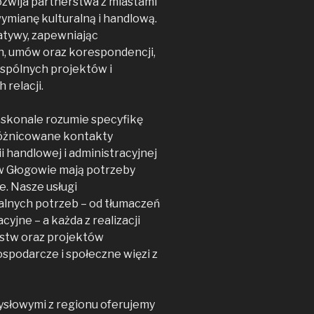
ozwija partnerstwa z miastami
wymianę kulturalną i handlową.
atywy, zapewniając
, umów oraz korespondencji,
wspólnych projektów i
relacji.
skonale rozumie specyfikę
zróżnicowane kontakty
i handlowej i administracyjnej
 w Głogowie mają potrzeby
. Nasze usługi
lnych potrzeb – od tłumaczeń
yjne – a każda z realizacji
rstw oraz projektów
spodarcze i społeczne więzi z
słowymi z regionu oferujemy