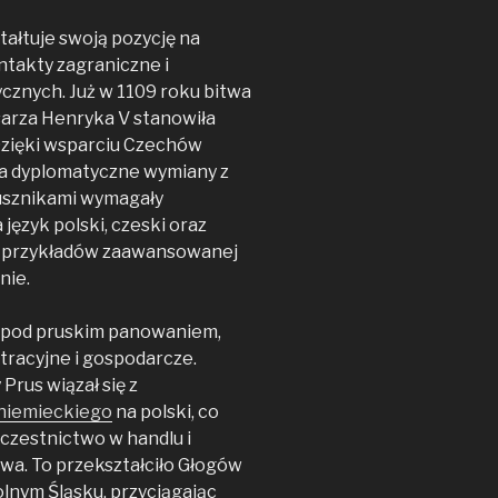
tałtuje swoją pozycję na
ntakty zagraniczne i
cznych. Już w 1109 roku bitwa
sarza Henryka V stanowiła
Dzięki wsparciu Czechów
, a dyplomatyczne wymiany z
usznikami wymagały
ęzyk polski, czeski oraz
ch przykładów zaawansowanej
nie.
ię pod pruskim panowaniem,
tracyjne i gospodarcze.
Prus wiązał się z
niemieckiego
na polski, co
czestnictwo w handlu i
a. To przekształciło Głogów
lnym Śląsku, przyciągając