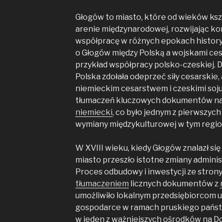
Głogów to miasto, które od wieków ksz
arenie międzynarodowej, rozwijając ko
współpracę w różnych epokach history
o Głogów między Polską a wojskami ce
przykład współpracy polsko-czeskiej. 
Polska zdołała odeprzeć siły cesarskie
niemieckim cesarstwem i czeskimi soj
tłumaczeń kluczowych dokumentów na j
niemiecki
, co było jednym z pierwszy
wymiany międzykulturowej w tym regio
W XVIII wieku, kiedy Głogów znalazł s
miasto przeszło istotne zmiany adminis
Proces odbudowy i inwestycji ze strony 
tłumaczeniem
licznych dokumentów z
umożliwiło lokalnym przedsiębiorcom u
gospodarce w ramach pruskiego państw
w jeden z ważniejszych ośrodków na Do