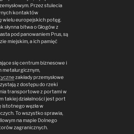
emysłowym. Przez stulecia
wnych kontaktów
 wielu europejskich potęg.
ak słynna bitwa o Głogów z
iasta pod panowaniem Prus, są
zie miejskim, a ich pamięć
jące się centrum biznesowe i
 metalurgicznym,
tyczne
zakłady przemysłowe
ystają z dostępu do rzeki
nia transportowe z portami w
 takiej działalności jest port
ę istotnego węzła w
czych. To wszystko sprawia,
dlowym na mapie Dolnego
storów zagranicznych.