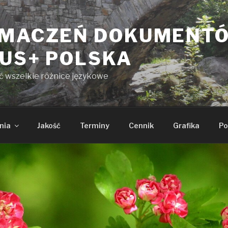
UMACZEŃ DOKUMENT
KUS+ POLSKA
yć wszelkie różnice językowe
nia
Jakość
Terminy
Cennik
Grafika
Po