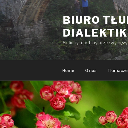
Przeskocz
do
BIURO TŁ
treści
DIALEKTI
Solidny most, by przezwycięż
Home
O nas
Tłumacze