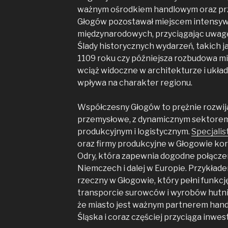
ważnym ośrodkiem handlowym oraz prz
Głogów pozostawał miejscem intensy
międzynarodowych, przyciągając uwagę
Ślady historycznych wydarzeń, takich j
1109 roku czy późniejsza rozbudowa m
wciąż widoczne w architekturze i układ
wpływa na charakter regionu.
Współczesny Głogów to prężnie rozwija
przemysłowe, z dynamicznym sektorem
produkcyjnym i logistycznym.
Specjalis
oraz firmy produkcyjne w Głogowie korz
Odry, która zapewnia dogodne połącze
Niemczech i dalej w Europie. Przykładem
rzeczny w Głogowie, który pełni funkcj
transporcie surowców i wyrobów hutni
że miasto jest ważnym partnerem han
Śląska i coraz częściej przyciąga inwe