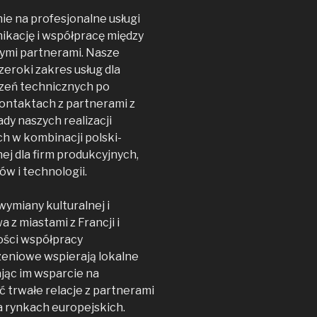
e na profesjonalne usługi
ikację i współpracę między
wymi partnerami. Nasze
zeroki zakres usług dla
czeń technicznych po
ontaktach z partnerami z
ady naszych realizacji
 w kombinacji polski-
ej dla firm produkcyjnych,
w i technologii.
ymiany kulturalnej i
z miastami z Francji i
ości współpracy
zeniowe wspierają lokalne
ając im wsparcie na
 trwałe relacje z partnerami
a rynkach europejskich.