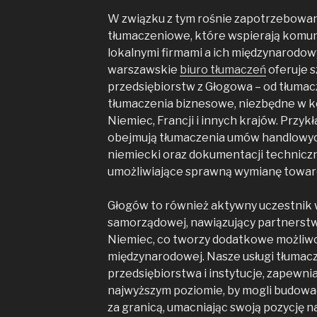
W związku z tym rośnie zapotrzebowani
tłumaczeniowe, które wspierają komun
lokalnymi firmami a ich międzynarodo
warszawskie
biuro tłumaczeń
oferuje s
przedsiębiorstw z Głogowa – od tłuma
tłumaczenia biznesowe, niezbędne w k
Niemiec, Francji i innych krajów. Przykł
obejmują tłumaczenia umów handlowych
niemiecki oraz dokumentacji techniczn
umożliwiające sprawną wymianę towaró
Głogów to również aktywny uczestnik w
samorządowej, nawiązujący partnerstwa 
Niemiec, co tworzy dodatkowe możliw
międzynarodowej. Nasze usługi tłumac
przedsiębiorstwa i instytucje, zapewni
najwyższym poziomie, by mogli budować
za granicą, umacniając swoją pozycję n