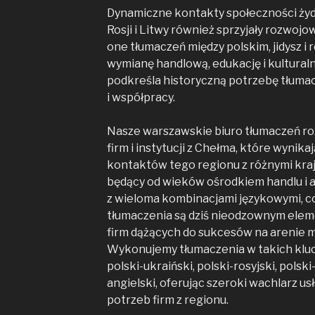
Dynamiczne kontakty społeczności żyd
Rosji i Litwy również sprzyjały rozwoj
one tłumaczeń między polskim, jidysz i 
wymianę handlową, edukację i kulturaln
podkreśla historyczną potrzebę tłuma
i współpracy.
Nasze warszawskie biuro tłumaczeń ro
firm i instytucji z Chełma, które wynik
kontaktów tego regionu z różnymi kraj
będący od wieków ośrodkiem handlu i ad
z wieloma kombinacjami językowymi, co
tłumaczenia są dziś nieodzownym ele
firm dążących do sukcesów na arenie 
Wykonujemy tłumaczenia w takich klu
polski-ukraiński, polski-rosyjski, polski
angielski, oferując szeroki wachlarz u
potrzeb firm z regionu.