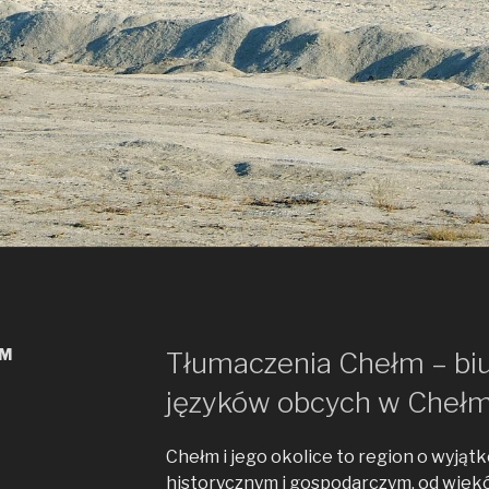
ŁM
Tłumaczenia Chełm – bi
języków obcych w Chełm
Chełm i jego okolice to region o wyją
historycznym i gospodarczym, od wiekó