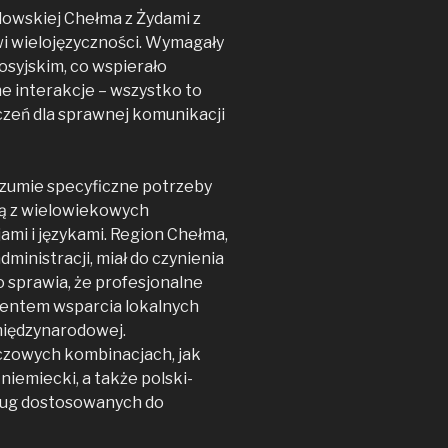
owskiej Chełma z Żydami z
owi wielojęzyczności. Wymagały
rosyjskim, co wspierało
e interakcje – wszystko to
czeń dla sprawnej komunikacji
zumie specyficzne potrzeby
ają z wielowiekowych
ami i językami. Region Chełma,
ministracji, miał do czynienia
 sprawia, że profesjonalne
mentem wsparcia lokalnych
międzynarodowej.
czowych kombinacjach, jak
-niemiecki, a także polski-
sług dostosowanych do