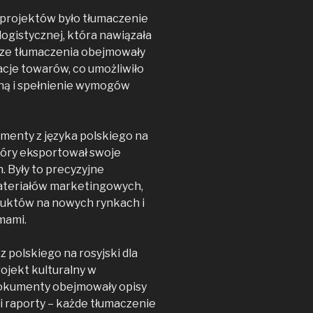
projektów było tłumaczenie
logistycznej, która nawiązała
sze tłumaczenia obejmowały
acje towarów, co umożliwiło
zną i spełnienie wymogów
menty z języka polskiego na
tóry eksportował swoje
 Były to precyzyjne
ateriałów marketingowych,
oduktów na nowych rynkach i
mami.
 polskiego na rosyjski dla
rojekt kulturalny w
 Dokumenty obejmowały opisy
i raporty – każde tłumaczenie