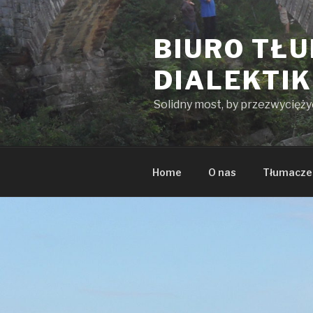
Przeskocz
do
BIURO TŁ
treści
DIALEKTI
Solidny most, by przezwycięż
Home
O nas
Tłumacze