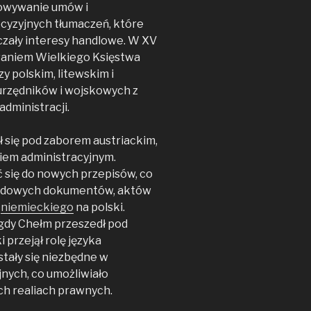
towywanie umów i
cyzyjnych tłumaczeń, które
czały interesy handlowe. W XV
owaniem Wielkiego Księstwa
 polskim, litewskim i
urzędników i wojskowych z
administracji.
ł się pod zaborem austriackim,
ykiem administracyjnym.
 się do nowych przepisów, co
zędowych dokumentów, aktów
z
niemieckiego
na polski.
gdy Chełm przeszedł pod
 przejął rolę języka
stały się niezbędne w
nych, co umożliwiało
h realiach prawnych.