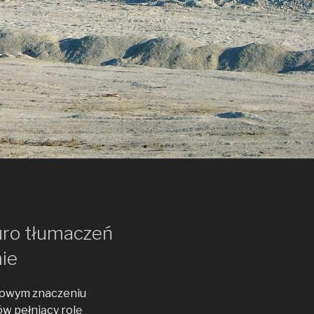
uro tłumaczeń
ie
tkowym znaczeniu
w pełniący rolę