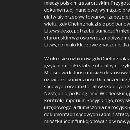
między polskim a staroruskim. Przygo
dokumentacji handlowej wymagało pre
ułatwiały przepływ towarów i zabezpie
wieku, gdy Chełm znalazł się pod pan
Litewskiego, potrzeba tłumaczeń między
staroruskim wzrosła wraz z napływem 
Litwy, co miało kluczowe znaczenie dla 
W okresie rozbiorów, gdy Chełm znalaz
język niemiecki stał się oficjalnym jęz
Miejscowa ludność musiała dostosować
oznaczało konieczność tłumaczeń ur
sądowych oraz materiałów szkolnych 
Następnie, po Kongresie Wiedeńskim, 
kontrolę Imperium Rosyjskiego, rosyjski
urzędowego, a tłumaczenia na rosyjski 
dokumentach sądowych i administracyj
mieszkańcom funkcjonowanie w nowyc