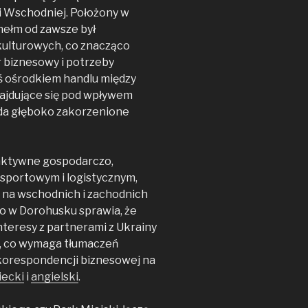
i Wschodniej. Położony w
Chełm od zawsze był
ulturowych, co znacząco
 biznesowy i potrzeby
ś ośrodkiem handlu między
najdujące się pod wpływem
iada głęboko zakorzenione
 aktywne gospodarczo,
nsportowym i logistycznym,
e na wschodnich i zachodnich
go w Dorohusku sprawia, że
nteresy z partnerami z Ukrainy
, co wymaga tłumaczeń
orespondencji biznesowej na
iecki
i
angielski
.