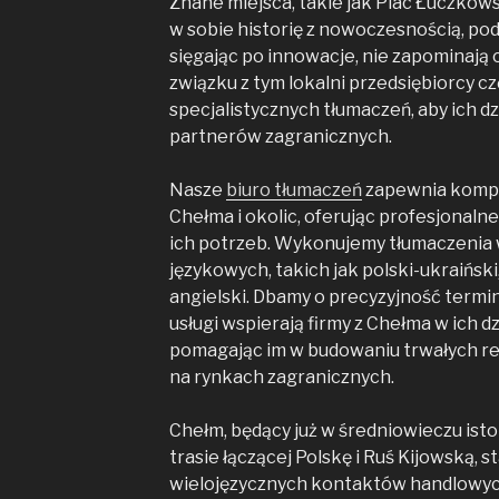
Znane miejsca, takie jak Plac Łuczkows
w sobie historię z nowoczesnością, pod
sięgając po innowacje, nie zapominają
związku z tym lokalni przedsiębiorcy c
specjalistycznych tłumaczeń, aby ich dz
partnerów zagranicznych.
Nasze
biuro tłumaczeń
zapewnia kompl
Chełma i okolic, oferując profesjonal
ich potrzeb. Wykonujemy tłumaczenia
językowych, takich jak polski-ukraiński,
angielski. Dbamy o precyzyjność termin
usługi wspierają firmy z Chełma w ich 
pomagając im w budowaniu trwałych rel
na rynkach zagranicznych.
Chełm, będący już w średniowieczu i
trasie łączącej Polskę i Ruś Kijowską, s
wielojęzycznych kontaktów handlowy