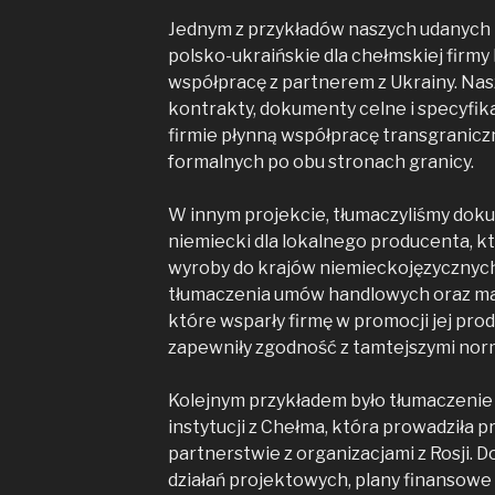
Jednym z przykładów naszych udanych 
polsko-ukraińskie dla chełmskiej firmy 
współpracę z partnerem z Ukrainy. Na
kontrakty, dokumenty celne i specyfik
firmie płynną współpracę transgranic
formalnych po obu stronach granicy.
W innym projekcie, tłumaczyliśmy doku
niemiecki dla lokalnego producenta, k
wyroby do krajów niemieckojęzycznych.
tłumaczenia umów handlowych oraz m
które wsparły firmę w promocji jej pr
zapewniły zgodność z tamtejszymi nor
Kolejnym przykładem było tłumaczenie z
instytucji z Chełma, która prowadziła p
partnerstwie z organizacjami z Rosji.
działań projektowych, plany finansowe 