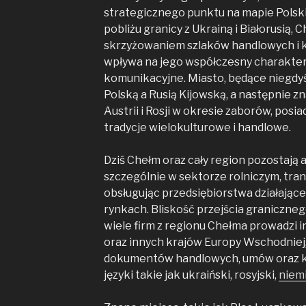
strategicznego punktu na mapie Polsk
pobliżu granicy z Ukrainą i Białorusią, 
skrzyżowaniem szlaków handlowych i k
wpływa na jego współczesny charakter
komunikacyjne. Miasto, będące niegdy
Polską a Rusią Kijowską, a następnie z
Austrii i Rosji w okresie zaborów, pos
tradycje wielokulturowe i handlowe.
Dziś Chełm oraz cały region pozostają
szczególnie w sektorze rolniczym, tra
obsługując przedsiębiorstwa działając
rynkach. Bliskość przejścia graniczne
wiele firm z regionu Chełma prowadzi i
oraz innych krajów Europy Wschodniej
dokumentów handlowych, umów oraz k
języki takie jak ukraiński, rosyjski,
niem