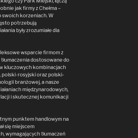
kiego czy Park Miejski, łączą
obnie jak firmy z Chełma –
 o swoich korzeniach. W
zęsto potrzebują
iałania były zrozumiałe dla
eksowe wsparcie firmom z
ne tłumaczenia dostosowane do
 w kluczowych kombinacjach
 polski-rosyjski oraz polski-
ologii branżowej, a nasze
działaniach międzynarodowych,
acji i skutecznej komunikacji
stotnym punktem handlowym na
tał się miejscem
ch, wymagających tłumaczeń