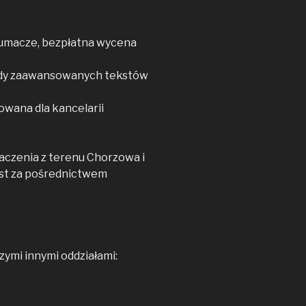
tłumacze, bezpłatna wycena
dy zaawansowanych tekstów
owana dla kancelarii
czenia z terenu Chorzowa i
est za pośrednictwem
ymi innymi oddziałami: