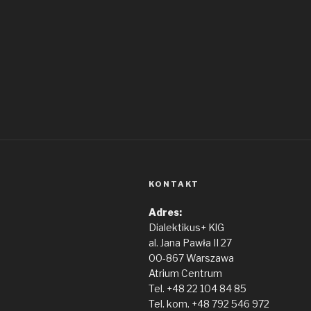
KONTAKT
Adres:
Dialektikus+ KlG
al. Jana Pawła II 27
00-867 Warszawa
Atrium Centrum
Tel. +48 22 104 84 85
Tel. kom. +48 792 546 972