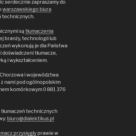
ic serdecznie zapraszamy do
o
warszawskiego biura
technicznych.
icznymi są
tłumaczenia
 branży, technologii lub
czeń wykonują je dla Państwa
i doświadczeni tłumacze,
yką i wykształceniem.
u Chorzowa i województwa
 z nami pod ogólnopolskim
fonem komórkowym 0 881 376
 tłumaczeń technicznych
wy:
biuro@dialektikus.pl
umacz przysięgły
prawie w