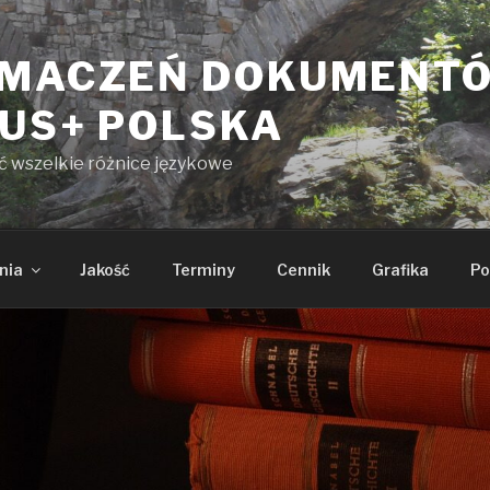
UMACZEŃ DOKUMENT
KUS+ POLSKA
yć wszelkie różnice językowe
nia
Jakość
Terminy
Cennik
Grafika
Po