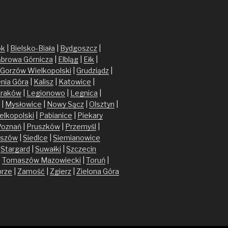
ok
|
Bielsko-Biała
|
Bydgoszcz
|
browa Górnicza
|
Elbląg
|
Ełk
|
Gorzów Wielkopolski
|
Grudziądz
|
enia Góra
|
Kalisz
|
Katowice
|
raków
|
Legionowo
|
Legnica
|
|
Mysłowice
|
Nowy Sącz
|
Olsztyn
|
elkopolski
|
Pabianice
|
Piekary
Poznań
|
Pruszków
|
Przemyśl
|
szów
|
Siedlce
|
Siemianowice
|
Stargard
|
Suwałki
|
Szczecin
|
Tomaszów Mazowiecki
|
Toruń
|
brze
|
Zamość
|
Zgierz
|
Zielona Góra