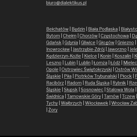
biuro@dialektikus.pl
Bełchatów
|
Będzin
|
Biała Podlaska
|
Białyst
Bytom
|
Chełm
|
Chorzów
|
Częstochowa
|
Dą
Gdańsk
|
Gdynia
|
Gliwice
|
Głogów
|
Gniezno
|
Inowrocław
|
Jastrzębie-Zdrój
|
Jaworzno
|
Jel
Kędzierzyn-Koźle
|
Kielce
|
Konin
|
Koszalin
|
K
Leszno
|
Lubin
|
Lublin
|
Łomża
|
Łódź
|
Mielec
Opole
|
Ostrowiec Świętokrzyski
|
Ostrów Wi
Śląskie
|
Piła
|
Piotrków Trybunalski
|
Płock
|
Racibórz
|
Radom
|
Ruda Śląska
|
Rybnik
|
Rze
Śląskie
|
Słupsk
|
Sosnowiec
|
Stalowa Wola
Świdnica
|
Tarnowskie Góry
|
Tarnów
|
Tczew
Tychy
|
Wałbrzych
|
Włocławek
|
Wrocław
Za
|
Żory