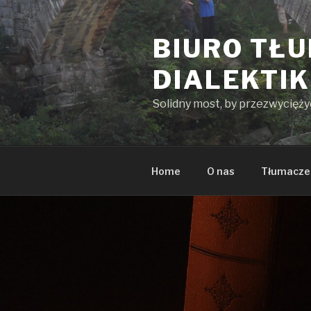
Przeskocz
do
BIURO TŁ
treści
DIALEKTI
Solidny most, by przezwycięż
Home
O nas
Tłumacze