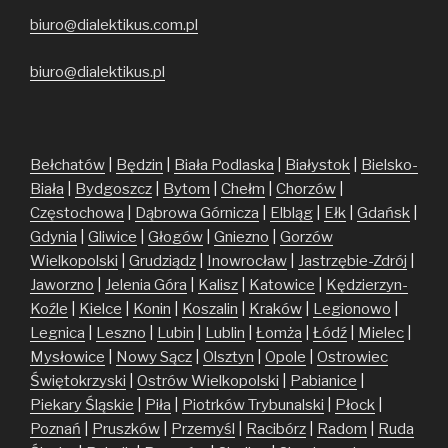
biuro@dialektikus.com.pl
biuro@dialektikus.pl
Bełchatów
|
Będzin
|
Biała Podlaska
|
Białystok
|
Bielsko-
Biała
|
Bydgoszcz
|
Bytom
|
Chełm
|
Chorzów
|
Częstochowa
|
Dąbrowa Górnicza
|
Elbląg
|
Ełk
|
Gdańsk
|
Gdynia
|
Gliwice
|
Głogów
|
Gniezno
|
Gorzów
Wielkopolski
|
Grudziądz
|
Inowrocław
|
Jastrzębie-Zdrój
|
Jaworzno
|
Jelenia Góra
|
Kalisz
|
Katowice
|
Kędzierzyn-
Koźle
|
Kielce
|
Konin
|
Koszalin
|
Kraków
|
Legionowo
|
Legnica
|
Leszno
|
Lubin
|
Lublin
|
Łomża
|
Łódź
|
Mielec
|
Mysłowice
|
Nowy Sącz
|
Olsztyn
|
Opole
|
Ostrowiec
Świętokrzyski
|
Ostrów Wielkopolski
|
Pabianice
|
Piekary Śląskie
|
Piła
|
Piotrków Trybunalski
|
Płock
|
Poznań
|
Pruszków
|
Przemyśl
|
Racibórz
|
Radom
|
Ruda