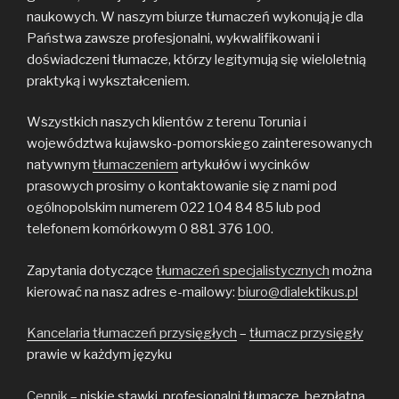
naukowych. W naszym biurze tłumaczeń wykonują je dla
Państwa zawsze profesjonalni, wykwalifikowani i
doświadczeni tłumacze, którzy legitymują się wieloletnią
praktyką i wykształceniem.
Wszystkich naszych klientów z terenu Torunia i
województwa kujawsko-pomorskiego zainteresowanych
natywnym
tłumaczeniem
artykułów i wycinków
prasowych prosimy o kontaktowanie się z nami pod
ogólnopolskim numerem 022 104 84 85 lub pod
telefonem komórkowym 0 881 376 100.
Zapytania dotyczące
tłumaczeń specjalistycznych
można
kierować na nasz adres e-mailowy:
biuro@dialektikus.pl
Kancelaria tłumaczeń przysięgłych
–
tłumacz przysięgły
prawie w każdym języku
Cennik
– niskie stawki, profesjonalni tłumacze, bezpłatna