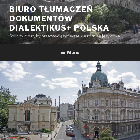
Przeskocz
BIURO TŁUMACZEŃ
do
DOKUMENTÓW
treści
DIALEKTIKUS+ POLSKA
Solidny most, by przezwyciężyć wszelkie różnice językowe
Menu