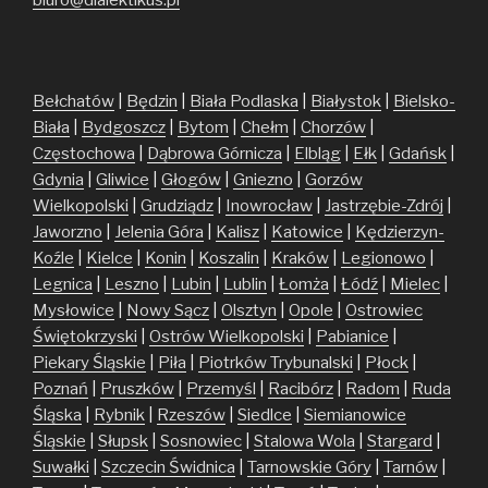
Bełchatów
|
Będzin
|
Biała Podlaska
|
Białystok
|
Bielsko-
Biała
|
Bydgoszcz
|
Bytom
|
Chełm
|
Chorzów
|
Częstochowa
|
Dąbrowa Górnicza
|
Elbląg
|
Ełk
|
Gdańsk
|
Gdynia
|
Gliwice
|
Głogów
|
Gniezno
|
Gorzów
Wielkopolski
|
Grudziądz
|
Inowrocław
|
Jastrzębie-Zdrój
|
Jaworzno
|
Jelenia Góra
|
Kalisz
|
Katowice
|
Kędzierzyn-
Koźle
|
Kielce
|
Konin
|
Koszalin
|
Kraków
|
Legionowo
|
Legnica
|
Leszno
|
Lubin
|
Lublin
|
Łomża
|
Łódź
|
Mielec
|
Mysłowice
|
Nowy Sącz
|
Olsztyn
|
Opole
|
Ostrowiec
Świętokrzyski
|
Ostrów Wielkopolski
|
Pabianice
|
Piekary Śląskie
|
Piła
|
Piotrków Trybunalski
|
Płock
|
Poznań
|
Pruszków
|
Przemyśl
|
Racibórz
|
Radom
|
Ruda
Śląska
|
Rybnik
|
Rzeszów
|
Siedlce
|
Siemianowice
Śląskie
|
Słupsk
|
Sosnowiec
|
Stalowa Wola
|
Stargard
|
Suwałki
|
Szczecin
Świdnica
|
Tarnowskie Góry
|
Tarnów
|