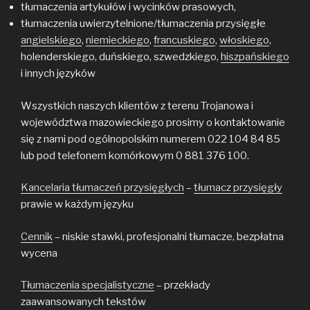
tłumaczenia artykułów i wycinków prasowych,
tłumaczenia uwierzytelnione/tłumaczenia przysięgłe
angielskiego
,
niemieckiego
,
francuskiego
,
włoskiego
,
holenderskiego, duńskiego, szwedzkiego,
hiszpańskiego
i innych języków
Wszystkich naszych klientów z terenu Trojanowa i
województwa mazowieckiego prosimy o kontaktowanie
się z nami pod ogólnopolskim numerem 022 104 84 85
lub pod telefonem komórkowym 0 881 376 100.
Kancelaria tłumaczeń przysięgłych
–
tłumacz przysięgły
prawie w każdym języku
Cennik
– niskie stawki, profesjonalni tłumacze, bezpłatna
wycena
Tłumaczenia specjalistyczne
– przekłady
zaawansowanych tekstów