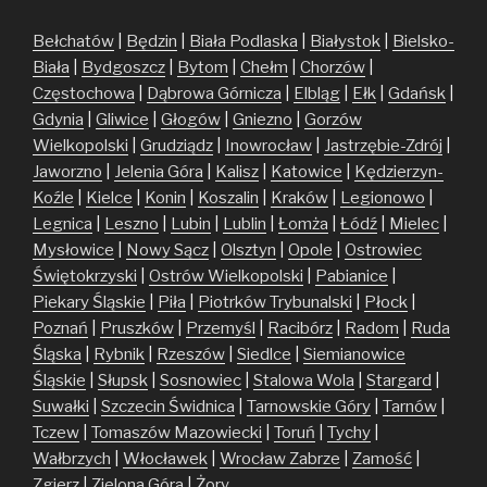
Bełchatów
|
Będzin
|
Biała Podlaska
|
Białystok
|
Bielsko-
Biała
|
Bydgoszcz
|
Bytom
|
Chełm
|
Chorzów
|
Częstochowa
|
Dąbrowa Górnicza
|
Elbląg
|
Ełk
|
Gdańsk
|
Gdynia
|
Gliwice
|
Głogów
|
Gniezno
|
Gorzów
Wielkopolski
|
Grudziądz
|
Inowrocław
|
Jastrzębie-Zdrój
|
Jaworzno
|
Jelenia Góra
|
Kalisz
|
Katowice
|
Kędzierzyn-
Koźle
|
Kielce
|
Konin
|
Koszalin
|
Kraków
|
Legionowo
|
Legnica
|
Leszno
|
Lubin
|
Lublin
|
Łomża
|
Łódź
|
Mielec
|
Mysłowice
|
Nowy Sącz
|
Olsztyn
|
Opole
|
Ostrowiec
Świętokrzyski
|
Ostrów Wielkopolski
|
Pabianice
|
Piekary Śląskie
|
Piła
|
Piotrków Trybunalski
|
Płock
|
Poznań
|
Pruszków
|
Przemyśl
|
Racibórz
|
Radom
|
Ruda
Śląska
|
Rybnik
|
Rzeszów
|
Siedlce
|
Siemianowice
Śląskie
|
Słupsk
|
Sosnowiec
|
Stalowa Wola
|
Stargard
|
Suwałki
|
Szczecin
Świdnica
|
Tarnowskie Góry
|
Tarnów
|
Tczew
|
Tomaszów Mazowiecki
|
Toruń
|
Tychy
|
Wałbrzych
|
Włocławek
|
Wrocław
Zabrze
|
Zamość
|
Zgierz
|
Zielona Góra
|
Żory