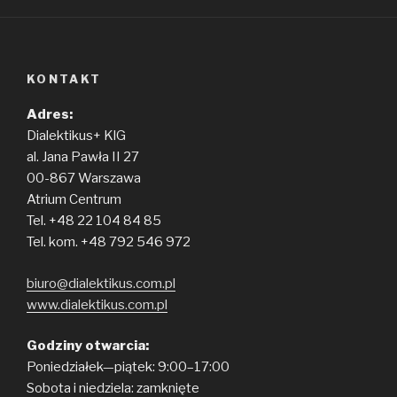
KONTAKT
Adres:
Dialektikus+ KlG
al. Jana Pawła II 27
00-867 Warszawa
Atrium Centrum
Tel. +48 22 104 84 85
Tel. kom. +48 792 546 972
biuro@dialektikus.com.pl
www.dialektikus.com.pl
Godziny otwarcia:
Poniedziałek—piątek: 9:00–17:00
Sobota i niedziela: zamknięte