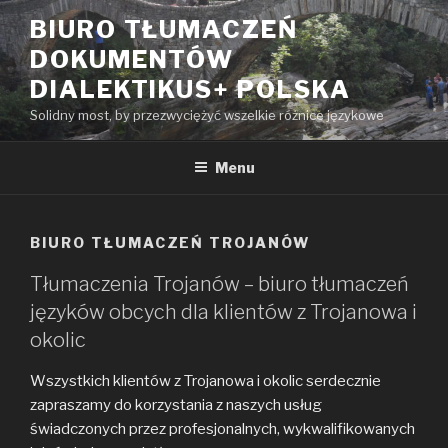
Przeskocz
BIURO TŁUMACZEŃ
do
DOKUMENTÓW
treści
DIALEKTIKUS+ POLSKA
Solidny most, by przezwyciężyć wszelkie różnice językowe
Menu
BIURO TŁUMACZEŃ TROJANÓW
Tłumaczenia Trojanów – biuro tłumaczeń
języków obcych dla klientów z Trojanowa i
okolic
Wszystkich klientów z Trojanowa i okolic serdecznie
zapraszamy do korzystania z naszych usług
świadczonych przez profesjonalnych, wykwalifikowanych