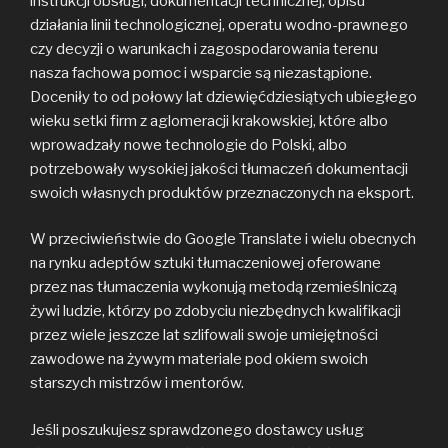
instrukcji obsługi, dokumentacji technicznej, opisu
działania linii technologicznej, operatu wodno-prawnego
czy decyzji o warunkach i zagospodarowania terenu
nasza fachowa pomoc i wsparcie są niezastąpione.
Doceniły to od połowy lat dziewięćdziesiątych ubiegłego
wieku setki firm z aglomeracji krakowskiej, które albo
wprowadzały nowe technologie do Polski, albo
potrzebowały wysokiej jakości tłumaczeń dokumentacji
swoich własnych produktów przeznaczonych na eksport.
W przeciwieństwie do Google Translate i wielu obecnych
na rynku adeptów sztuki tłumaczeniowej oferowane
przez nas tłumaczenia wykonują metodą rzemieślniczą
żywi ludzie, którzy po zdobyciu niezbędnych kwalifikacji
przez wiele jeszcze lat szlifowali swoje umiejętności
zawodowe na żywym materiale pod okiem swoich
starszych mistrzów i mentorów.
Jeśli poszukujesz sprawdzonego dostawcy usług