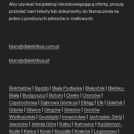
Aby uzyskać bezpłatną i niezobowiązującą ofertę, proszę
przesłać nam teksty lub dokumenty do tłumaczenia na
jeden z poniższych adresów e-mailowych:
biuro@dialektikus.com.pl
biuro@dialektikus.pl
Bełchatów
|
Będzin
|
Biała Podlaska
|
Białystok
|
Bielsko-
Biała
|
Bydgoszcz
|
Bytom
|
Chełm
|
Chorzów
|
Częstochowa
|
Dąbrowa Górnicza
|
Elbląg
|
Ełk
|
Gdańsk
|
Gdynia
|
Gliwice
|
Głogów
|
Gniezno
|
Gorzów
Wielkopolski
|
Grudziądz
|
Inowrocław
|
Jastrzębie-Zdrój
|
Jaworzno
|
Jelenia Góra
|
Kalisz
|
Katowice
|
Kędzierzyn-
Koźle
|
Kielce
|
Konin
|
Koszalin
|
Kraków
|
Legionowo
|