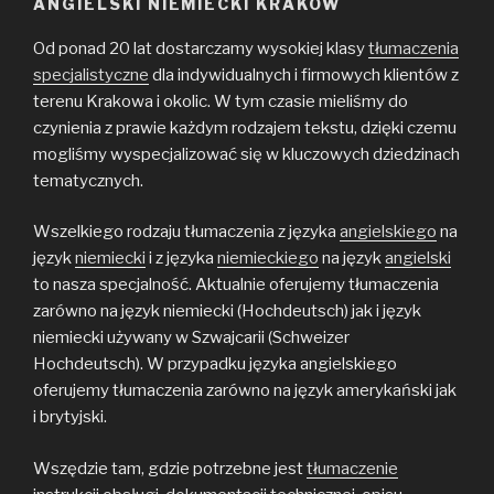
ANGIELSKI NIEMIECKI KRAKÓW
Od ponad 20 lat dostarczamy wysokiej klasy
tłumaczenia
specjalistyczne
dla indywidualnych i firmowych klientów z
terenu Krakowa i okolic. W tym czasie mieliśmy do
czynienia z prawie każdym rodzajem tekstu, dzięki czemu
mogliśmy wyspecjalizować się w kluczowych dziedzinach
tematycznych.
Wszelkiego rodzaju tłumaczenia z języka
angielskiego
na
język
niemiecki
i z języka
niemieckiego
na język
angielski
to nasza specjalność. Aktualnie oferujemy tłumaczenia
zarówno na język niemiecki (Hochdeutsch) jak i język
niemiecki używany w Szwajcarii (Schweizer
Hochdeutsch). W przypadku języka angielskiego
oferujemy tłumaczenia zarówno na język amerykański jak
i brytyjski.
Wszędzie tam, gdzie potrzebne jest
tłumaczenie