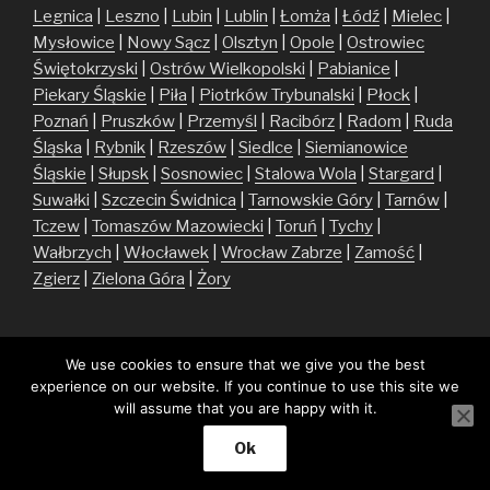
Legnica
|
Leszno
|
Lubin
|
Lublin
|
Łomża
|
Łódź
|
Mielec
|
Mysłowice
|
Nowy Sącz
|
Olsztyn
|
Opole
|
Ostrowiec
Świętokrzyski
|
Ostrów Wielkopolski
|
Pabianice
|
Piekary Śląskie
|
Piła
|
Piotrków Trybunalski
|
Płock
|
Poznań
|
Pruszków
|
Przemyśl
|
Racibórz
|
Radom
|
Ruda
Śląska
|
Rybnik
|
Rzeszów
|
Siedlce
|
Siemianowice
Śląskie
|
Słupsk
|
Sosnowiec
|
Stalowa Wola
|
Stargard
|
Suwałki
|
Szczecin
Świdnica
|
Tarnowskie Góry
|
Tarnów
|
Tczew
|
Tomaszów Mazowiecki
|
Toruń
|
Tychy
|
Wałbrzych
|
Włocławek
|
Wrocław
Zabrze
|
Zamość
|
Zgierz
|
Zielona Góra
|
Żory
We use cookies to ensure that we give you the best
experience on our website. If you continue to use this site we
will assume that you are happy with it.
Facebook
Twitter
Instagram
E-
mail
Ok