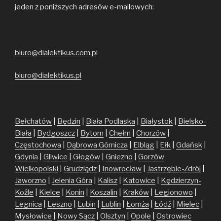
jeden z poniższych adresów e-mailowych:
biuro@dialektikus.com.pl
biuro@dialektikus.pl
Bełchatów
|
Będzin
|
Biała Podlaska
|
Białystok
|
Bielsko-
Biała
|
Bydgoszcz
|
Bytom
|
Chełm
|
Chorzów
|
Częstochowa
|
Dąbrowa Górnicza
|
Elbląg
|
Ełk
|
Gdańsk
|
Gdynia
|
Gliwice
|
Głogów
|
Gniezno
|
Gorzów
Wielkopolski
|
Grudziądz
|
Inowrocław
|
Jastrzębie-Zdrój
|
Jaworzno
|
Jelenia Góra
|
Kalisz
|
Katowice
|
Kędzierzyn-
Koźle
|
Kielce
|
Konin
|
Koszalin
|
Kraków
|
Legionowo
|
Legnica
|
Leszno
|
Lubin
|
Lublin
|
Łomża
|
Łódź
|
Mielec
|
Mysłowice
|
Nowy Sącz
|
Olsztyn
|
Opole
|
Ostrowiec