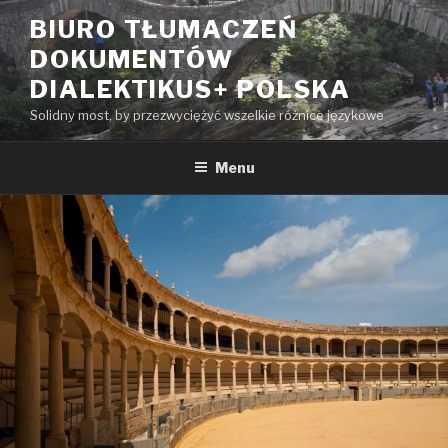
Przeskocz
BIURO TŁUMACZEŃ
do
DOKUMENTÓW
treści
DIALEKTIKUS+ POLSKA
Solidny most, by przezwyciężyć wszelkie różnice językowe
Menu