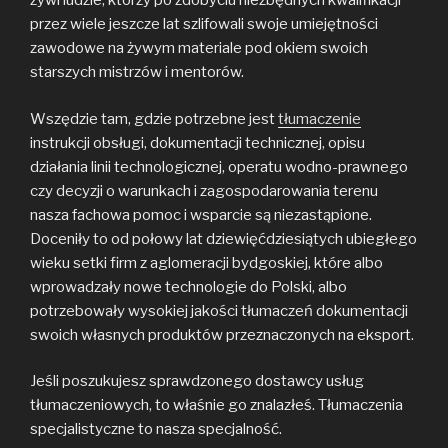
żywi ludzie, którzy po zdobyciu niezbędnych kwalifikacji
przez wiele jeszcze lat szlifowali swoje umiejętności
zawodowe na żywym materiale pod okiem swoich
starszych mistrzów i mentorów.
Wszędzie tam, gdzie potrzebne jest
tłumaczenie
instrukcji obsługi, dokumentacji technicznej, opisu
działania linii technologicznej, operatu wodno-prawnego
czy decyzji o warunkach i zagospodarowania terenu
nasza fachowa pomoc i wsparcie są niezastąpione.
Doceniły to od połowy lat dziewięćdziesiątych ubiegłego
wieku setki firm z aglomeracji bydgoskiej, które albo
wprowadzały nowe technologie do Polski, albo
potrzebowały wysokiej jakości tłumaczeń dokumentacji
swoich własnych produktów przeznaczonych na eksport.
Jeśli poszukujesz sprawdzonego dostawcy usług
tłumaczeniowych, to właśnie go znalazłeś. Tłumaczenia
specjalistyczne to nasza specjalność.