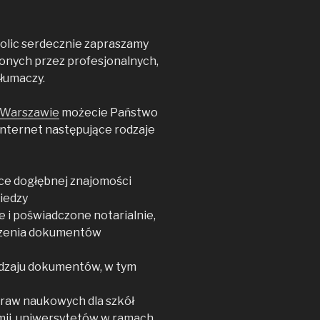
olic serdecznie zapraszamy
zonych przez profesjonalnych,
łumaczy.
Warszawie
możecie Państwo
Internet następujące rodzaje
e dogłębnej znajomości
wiedzy
e i poświadczone notarialnie,
aczenia dokumentów
odzaju dokumentów, w tym
zpraw naukowych dla szkół
mii, uniwersytetów w ramach