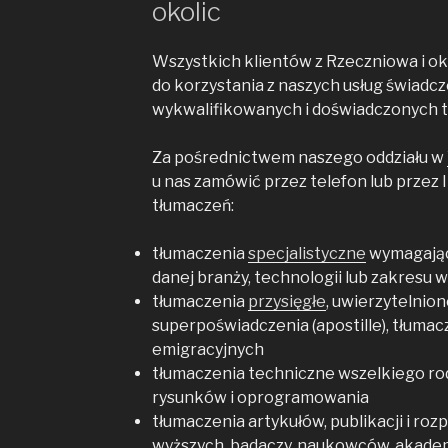
okolic
Wszystkich klientów z Rzeczniowa i ok
do korzystania z naszych usług świadc
wykwalifikowanych i doświadczonych t
Za pośrednictwem naszego oddziału w
u nas zamówić przez telefon lub przez 
tłumaczeń:
tłumaczenia
specjalistyczne
wymagając
danej branży, technologii lub zakresu 
tłumaczenia
przysięgłe
, uwierzytelnion
superpoświadczenia (apostille), tłum
emigracyjnych
tłumaczenia techniczne wszelkiego r
rysunków i oprogramowania
tłumaczenia artykułów, publikacji i ro
wyższych, badaczy, naukowców, akade