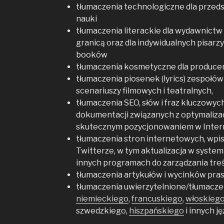
tłumaczenia technologiczne dla przedst
nauki
tłumaczenia literackie dla wydawnictw 
granicą oraz dla indywidualnych pisarz
booków
tłumaczenia kosmetyczne dla produce
tłumaczenia piosenek (lyrics) zespołów
scenariuszy filmowych i teatralnych,
tłumaczenia SEO, słów i fraz kluczowych
dokumentacji związanych z optymalizac
skutecznym pozycjonowaniem w Inter
tłumaczenia stron internetowych, wpi
Twitterze, w tym aktualizacja w syste
innych programach do zarządzania tre
tłumaczenia artykułów i wycinków pra
tłumaczenia uwierzytelnione/tłumacze
niemieckiego
,
francuskiego
,
włoskieg
szwedzkiego,
hiszpańskiego
i innych j