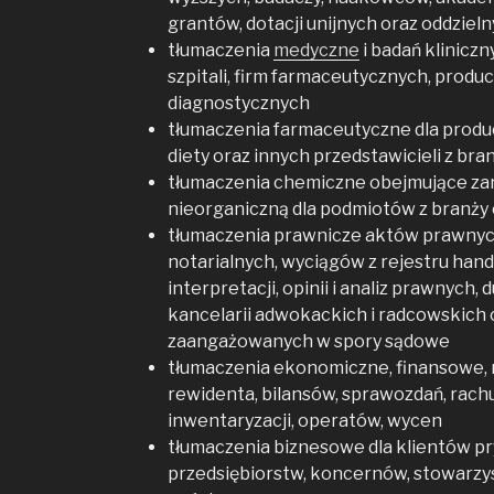
grantów, dotacji unijnych oraz oddzie
tłumaczenia
medyczne
i badań kliniczn
szpitali, firm farmaceutycznych, prod
diagnostycznych
tłumaczenia farmaceutyczne dla prod
diety oraz innych przedstawicieli z br
tłumaczenia chemiczne obejmujące zar
nieorganiczną dla podmiotów z branży
tłumaczenia prawnicze aktów prawnyc
notarialnych, wyciągów z rejestru ha
interpretacji, opinii i analiz prawnych, 
kancelarii adwokackich i radcowskich
zaangażowanych w spory sądowe
tłumaczenia ekonomiczne, finansowe, 
rewidenta, bilansów, sprawozdań, rach
inwentaryzacji, operatów, wycen
tłumaczenia biznesowe dla klientów pr
przedsiębiorstw, koncernów, stowarzysz