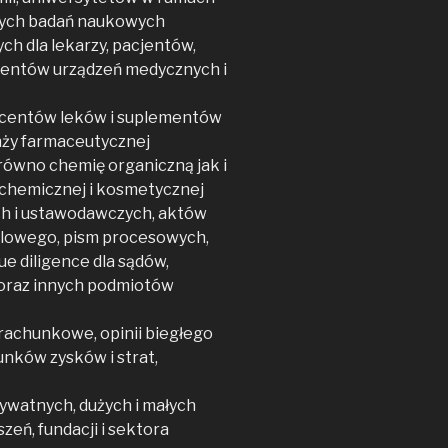
lnych badań naukowych
ych dla lekarzy, pacjentów,
ucentów urządzeń medycznych i
ucentów leków i suplementów
anży farmaceutycznej
ówno chemię organiczną jak i
 chemicznej i kosmetycznej
h i ustawodawczych, aktów
ndlowego, pism procesowych,
due diligence dla sądów,
 oraz innych podmiotów
rachunkowe, opinii biegłego
unków zysków i strat,
ywatnych, dużych i małych
eń, fundacji i sektora