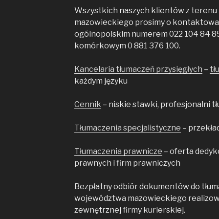
Wszystkich naszych klientów z teren
mazowieckiego prosimy o kontaktowani
ogólnopolskim numerem 022 104 84 85
komórkowym 0 881 376 100.
Kancelaria tłumaczeń przysięgłych
–
tł
każdym języku
Cennik
– niskie stawki, profesjonalni 
Tłumaczenia specjalistyczne
– przekła
Tłumaczenia prawnicze
– oferta dedyk
prawnych i firm prawniczych
Bezpłatny odbiór dokumentów do tłuma
województwa mazowieckiego realizow
zewnętrznej firmy kurierskiej.