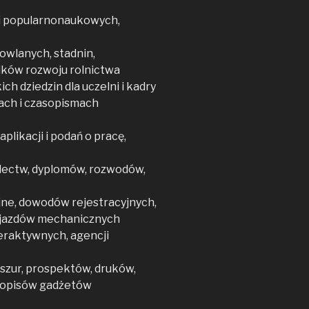
 i popularnonaukowych,
owlanych, stadnin,
dków rozwoju rolnictwa
h dziedzin dla uczelni i kadry
ach i czasopismach
plikacji i podań o pracę,
adectw, dyplomów, rozwodów,
ne, dowodów rejestracyjnych,
ojazdów mechanicznych
eraktywnych, agencji
szur, prospektów, druków,
, opisów gadżetów