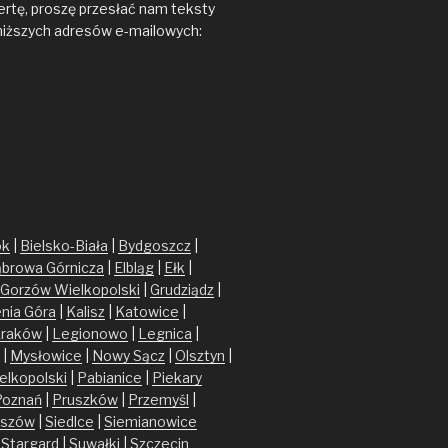
ertę, proszę przesłać nam teksty
niższych adresów e-mailowych:
ok
|
Bielsko-Biała
|
Bydgoszcz
|
browa Górnicza
|
Elbląg
|
Ełk
|
Gorzów Wielkopolski
|
Grudziądz
|
enia Góra
|
Kalisz
|
Katowice
|
raków
|
Legionowo
|
Legnica
|
|
Mysłowice
|
Nowy Sącz
|
Olsztyn
|
elkopolski
|
Pabianice
|
Piekary
Poznań
|
Pruszków
|
Przemyśl
|
szów
|
Siedlce
|
Siemianowice
|
Stargard
|
Suwałki
|
Szczecin