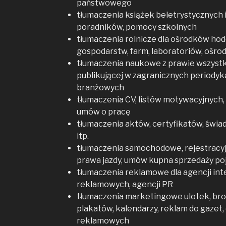
państwowego
tłumaczenia książek beletrystycznych
poradników, pomocy szkolnych
tłumaczenia rolnicze dla ośrodków hod
gospodarstw, farm, laboratoriów, ośro
tłumaczenia naukowe z prawie wszystkic
publikującej w zagranicznych periodyk
branżowych
tłumaczenia CV, listów motywacyjnych, a
umów o pracę
tłumaczenia aktów, certyfikatów, świ
itp.
tłumaczenia samochodowe, rejestracyj
prawa jazdy, umów kupna sprzedaży p
tłumaczenia reklamowe dla agencji int
reklamowych, agencji PR
tłumaczenia marketingowe ulotek, bro
plakatów, kalendarzy, reklam do gazet
reklamowych