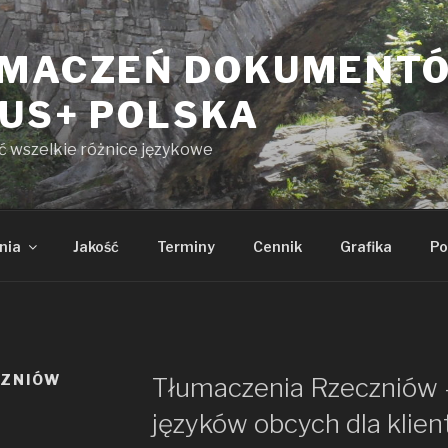
UMACZEŃ DOKUMENT
KUS+ POLSKA
yć wszelkie różnice językowe
nia
Jakość
Terminy
Cennik
Grafika
Po
CZNIÓW
Tłumaczenia Rzeczniów 
języków obcych dla klien