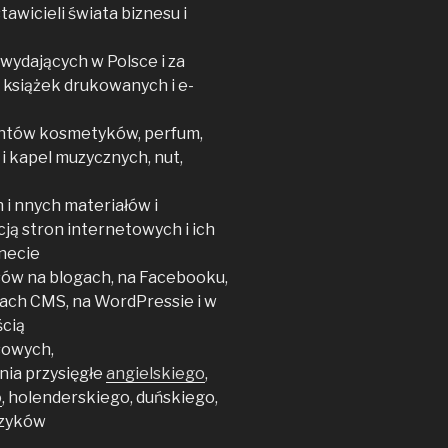
awicieli świata biznesu i
wydających w Polsce i za
y książek drukowanych i e-
ntów kosmetyków, perfum,
 i kapel muzycznych, nut,
 i nnych materiałów i
ją stron internetowych i ich
necie
sów na blogach, na Facebooku,
mach CMS, na WordPressie i w
ścią
sowych,
nia przysięgłe
angielskiego
,
o
, holenderskiego, duńskiego,
ęzyków