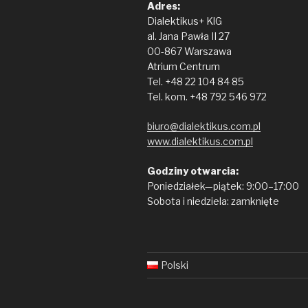
Adres:
Dialektikus+ KlG
al. Jana Pawła II 27
00-867 Warszawa
Atrium Centrum
Tel. +48 22 104 84 85
Tel. kom. +48 792 546 972
biuro@dialektikus.com.pl
www.dialektikus.com.pl
Godziny otwarcia:
Poniedziałek—piątek: 9:00–17:00
Sobota i niedziela: zamknięte
Polski