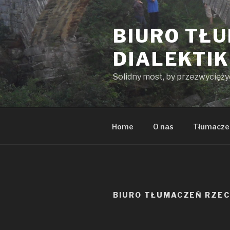
Przeskocz
do
BIURO TŁ
treści
DIALEKTI
Solidny most, by przezwycięż
Home
O nas
Tłumacze
BIURO TŁUMACZEŃ RZE