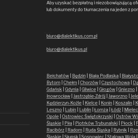
Aby uzyskać bezpłatną i niezobowiązującą of
lub dokumenty do tłumaczenia na jeden z po
biuro@dialektikus.com.pl
biuro@dialektikus.pl
Bełchatów
|
Będzin
|
Biała Podlaska
|
Białyst
Bytom
|
Chełm
|
Chorzów
|
Częstochowa
|
Dą
Gdańsk
|
Gdynia
|
Gliwice
|
Głogów
|
Gniezno
|
Inowrocław
|
Jastrzębie-Zdrój
|
Jaworzno
|
Jel
Kędzierzyn-Koźle
|
Kielce
|
Konin
|
Koszalin
|
K
Leszno
|
Lubin
|
Lublin
|
Łomża
|
Łódź
|
Mielec
Opole
|
Ostrowiec Świętokrzyski
|
Ostrów Wi
Śląskie
|
Piła
|
Piotrków Trybunalski
|
Płock
|
Racibórz
|
Radom
|
Ruda Śląska
|
Rybnik
|
Rze
Śląskie
|
Słupsk
|
Sosnowiec
|
Stalowa Wola