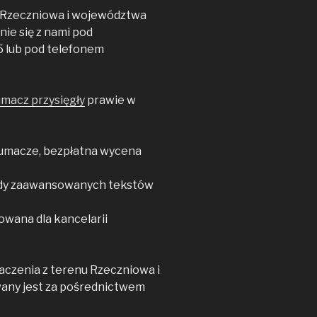
u Rzeczniowa i województwa
e się z nami pod
 lub pod telefonem
umacz przysięgły
prawie w
tłumacze, bezpłatna wycena
dy zaawansowanych tekstów
owana dla kancelarii
czenia z terenu Rzeczniowa i
any jest za pośrednictwem