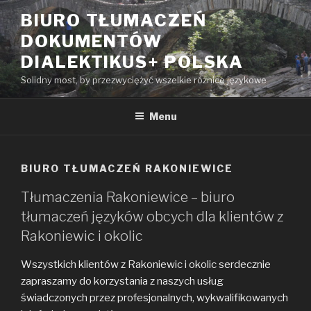
Przeskocz
BIURO TŁUMACZEŃ
do
DOKUMENTÓW
treści
DIALEKTIKUS+ POLSKA
Solidny most, by przezwyciężyć wszelkie różnice językowe
Menu
BIURO TŁUMACZEŃ RAKONIEWICE
Tłumaczenia Rakoniewice – biuro
tłumaczeń języków obcych dla klientów z
Rakoniewic i okolic
Wszystkich klientów z Rakoniewic i okolic serdecznie
zapraszamy do korzystania z naszych usług
świadczonych przez profesjonalnych, wykwalifikowanych