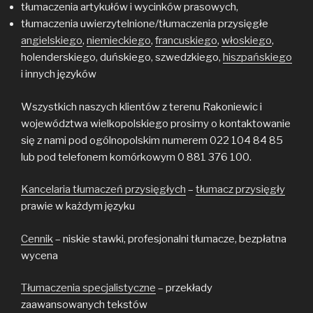
tłumaczenia artykułów i wycinków prasowych,
tłumaczenia uwierzytelnione/tłumaczenia przysięgłe
angielskiego
,
niemieckiego
,
francuskiego
,
włoskiego
,
holenderskiego, duńskiego, szwedzkiego,
hiszpańskiego
i innych języków
Wszystkich naszych klientów z terenu Rakoniewic i
województwa wielkopolskiego prosimy o kontaktowanie
się z nami pod ogólnopolskim numerem 022 104 84 85
lub pod telefonem komórkowym 0 881 376 100.
Kancelaria tłumaczeń przysięgłych
–
tłumacz przysięgły
prawie w każdym języku
Cennik
– niskie stawki, profesjonalni tłumacze, bezpłatna
wycena
Tłumaczenia specjalistyczne
– przekłady
zaawansowanych tekstów