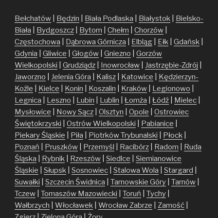
Bełchatów
|
Będzin
|
Biała Podlaska
|
Białystok
|
Bielsko-
Biała
|
Bydgoszcz
|
Bytom
|
Chełm
|
Chorzów
|
Częstochowa
|
Dąbrowa Górnicza
|
Elbląg
|
Ełk
|
Gdańsk
|
Gdynia
|
Gliwice
|
Głogów
|
Gniezno
|
Gorzów
Wielkopolski
|
Grudziądz
|
Inowrocław
|
Jastrzębie-Zdrój
|
Jaworzno
|
Jelenia Góra
|
Kalisz
|
Katowice
|
Kędzierzyn-
Koźle
|
Kielce
|
Konin
|
Koszalin
|
Kraków
|
Legionowo
|
Legnica
|
Leszno
|
Lubin
|
Lublin
|
Łomża
|
Łódź
|
Mielec
|
Mysłowice
|
Nowy Sącz
|
Olsztyn
|
Opole
|
Ostrowiec
Świętokrzyski
|
Ostrów Wielkopolski
|
Pabianice
|
Piekary Śląskie
|
Piła
|
Piotrków Trybunalski
|
Płock
|
Poznań
|
Pruszków
|
Przemyśl
|
Racibórz
|
Radom
|
Ruda
Śląska
|
Rybnik
|
Rzeszów
|
Siedlce
|
Siemianowice
Śląskie
|
Słupsk
|
Sosnowiec
|
Stalowa Wola
|
Stargard
|
Suwałki
|
Szczecin
Świdnica
|
Tarnowskie Góry
|
Tarnów
|
Tczew
|
Tomaszów Mazowiecki
|
Toruń
|
Tychy
|
Wałbrzych
|
Włocławek
|
Wrocław
Zabrze
|
Zamość
|
Zgierz
|
Zielona Góra
|
Żory