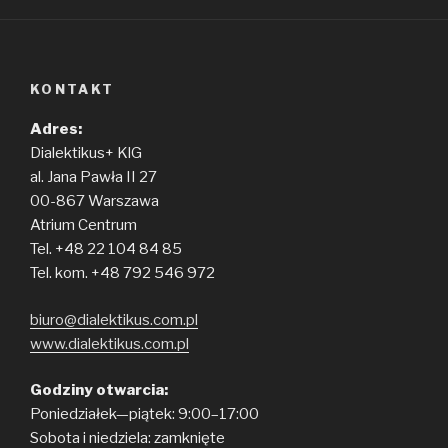
KONTAKT
Adres:
Dialektikus+ KlG
al. Jana Pawła II 27
00-867 Warszawa
Atrium Centrum
Tel. +48 22 104 84 85
Tel. kom. +48 792 546 972
biuro@dialektikus.com.pl
www.dialektikus.com.pl
Godziny otwarcia:
Poniedziałek—piątek: 9:00–17:00
Sobota i niedziela: zamknięte