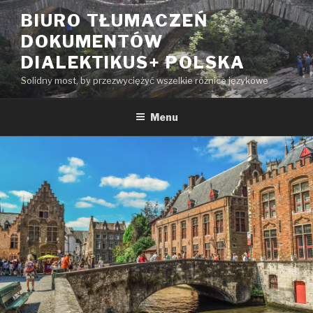
Przeskocz
BIURO TŁUMACZEŃ
do
DOKUMENTÓW
treści
DIALEKTIKUS+ POLSKA
Solidny most, by przezwyciężyć wszelkie różnice językowe
Menu