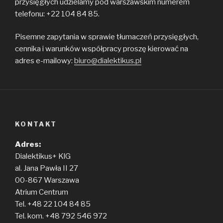
przysięgłych udzielamy pod warszawskim numerem
telefonu: +22 104 84 85.
Pisemne zapytania w sprawie tłumaczeń przysięgłych,
cennika i warunków współpracy proszę kierować na
adres e-mailowy:
biuro@dialektikus.pl
KONTAKT
Adres:
Dialektikus+ KlG
al. Jana Pawła II 27
00-867 Warszawa
Atrium Centrum
Tel. +48 22 104 84 85
Tel. kom. +48 792 546 972