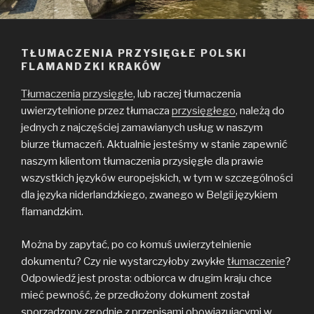
TŁUMACZENIA PRZYSIĘGŁE POLSKI
FLAMANDZKI KRAKÓW
Tłumaczenia
przysięgłe
, lub raczej tłumaczenia
uwierzytelnione przez tłumacza
przysięgłego
, należą do
jednych z najczęściej zamawianych usług w naszym
biurze tłumaczeń. Aktualnie jesteśmy w stanie zapewnić
naszym klientom tłumaczenia przysięgłe dla prawie
wszystkich języków europejskich, w tym w szczególności
dla języka niderlandzkiego, zwanego w Belgii językiem
flamandzkim.
Można by zapytać, po co komuś uwierzytelnienie
dokumentu? Czy nie wystarczyłoby zwykłe
tłumaczenie
?
Odpowiedź jest prosta: odbiorca w drugim kraju chce
mieć pewność, że przedłożony dokument został
sporządzony zgodnie z przepisami obowiązującymi w