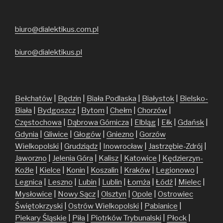
biuro@dialektikus.com.pl
biuro@dialektikus.pl
Bełchatów
|
Będzin
|
Biała Podlaska
|
Białystok
|
Bielsko-
Biała
|
Bydgoszcz
|
Bytom
|
Chełm
|
Chorzów
|
Częstochowa
|
Dąbrowa Górnicza
|
Elbląg
|
Ełk
|
Gdańsk
|
Gdynia
|
Gliwice
|
Głogów
|
Gniezno
|
Gorzów
Wielkopolski
|
Grudziądz
|
Inowrocław
|
Jastrzębie-Zdrój
|
Jaworzno
|
Jelenia Góra
|
Kalisz
|
Katowice
|
Kędzierzyn-
Koźle
|
Kielce
|
Konin
|
Koszalin
|
Kraków
|
Legionowo
|
Legnica
|
Leszno
|
Lubin
|
Lublin
|
Łomża
|
Łódź
|
Mielec
|
Mysłowice
|
Nowy Sącz
|
Olsztyn
|
Opole
|
Ostrowiec
Świętokrzyski
|
Ostrów Wielkopolski
|
Pabianice
|
Piekary Śląskie
|
Piła
|
Piotrków Trybunalski
|
Płock
|