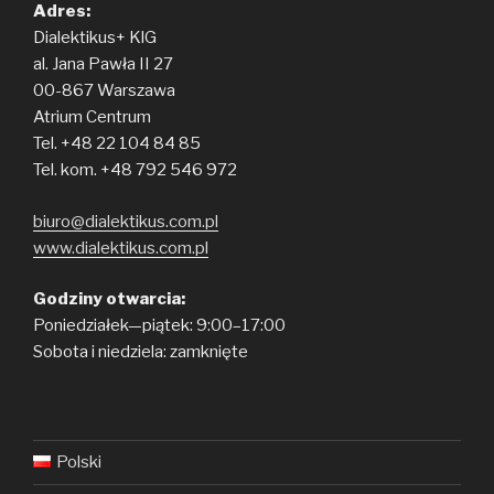
Adres:
Dialektikus+ KlG
al. Jana Pawła II 27
00-867 Warszawa
Atrium Centrum
Tel. +48 22 104 84 85
Tel. kom. +48 792 546 972
biuro@dialektikus.com.pl
www.dialektikus.com.pl
Godziny otwarcia:
Poniedziałek—piątek: 9:00–17:00
Sobota i niedziela: zamknięte
Polski