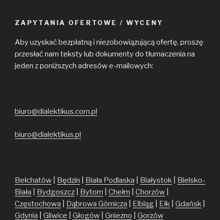
ZAPYTANIA OFERTOWE / WYCENY
Aby uzyskać bezpłatną i niezobowiązującą ofertę, proszę
przesłać nam teksty lub dokumenty do tłumaczenia na
jeden z poniższych adresów e-mailowych:
biuro@dialektikus.com.pl
biuro@dialektikus.pl
Bełchatów
|
Będzin
|
Biała Podlaska
|
Białystok
|
Bielsko-
Biała
|
Bydgoszcz
|
Bytom
|
Chełm
|
Chorzów
|
Częstochowa
|
Dąbrowa Górnicza
|
Elbląg
|
Ełk
|
Gdańsk
|
Gdynia
|
Gliwice
|
Głogów
|
Gniezno
|
Gorzów