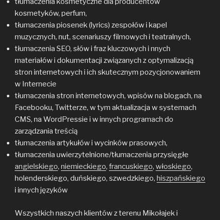
tłumaczenia kosmetyczne dla producentów
kosmetyków, perfum,
tłumaczenia piosenek (lyrics) zespołów i kapel
muzycznych, nut, scenariuszy filmowych i teatralnych,
tłumaczenia SEO, słów i fraz kluczowych i nnych
materiałów i dokumentacji związanych z optymalizacją
stron internetowych i ich skutecznym pozycjonowaniem
w Internecie
tłumaczenia stron internetowych, wpisów na blogach, na
Facebooku, Twitterze, w tym aktualizacja w systemach
CMS, na WordPressie i w innych programach do
zarządzania treścią
tłumaczenia artykułów i wycinków prasowych,
tłumaczenia uwierzytelnione/tłumaczenia przysięgłe
angielskiego
,
niemieckiego
,
francuskiego
,
włoskiego
,
holenderskiego, duńskiego, szwedzkiego,
hiszpańskiego
i innych języków
Wszystkich naszych klientów z terenu Mikołajek i