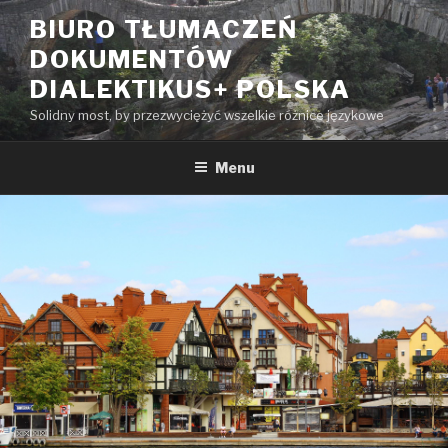
Przeskocz
BIURO TŁUMACZEŃ
do
DOKUMENTÓW
treści
DIALEKTIKUS+ POLSKA
Solidny most, by przezwyciężyć wszelkie różnice językowe
Menu