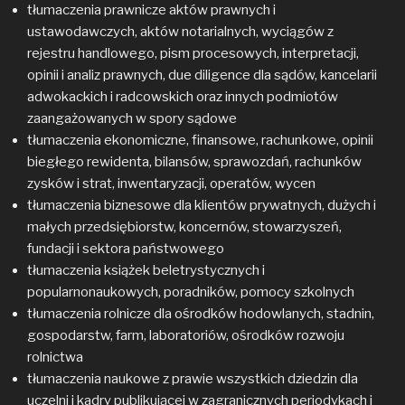
tłumaczenia prawnicze aktów prawnych i
ustawodawczych, aktów notarialnych, wyciągów z
rejestru handlowego, pism procesowych, interpretacji,
opinii i analiz prawnych, due diligence dla sądów, kancelarii
adwokackich i radcowskich oraz innych podmiotów
zaangażowanych w spory sądowe
tłumaczenia ekonomiczne, finansowe, rachunkowe, opinii
biegłego rewidenta, bilansów, sprawozdań, rachunków
zysków i strat, inwentaryzacji, operatów, wycen
tłumaczenia biznesowe dla klientów prywatnych, dużych i
małych przedsiębiorstw, koncernów, stowarzyszeń,
fundacji i sektora państwowego
tłumaczenia książek beletrystycznych i
popularnonaukowych, poradników, pomocy szkolnych
tłumaczenia rolnicze dla ośrodków hodowlanych, stadnin,
gospodarstw, farm, laboratoriów, ośrodków rozwoju
rolnictwa
tłumaczenia naukowe z prawie wszystkich dziedzin dla
uczelni i kadry publikującej w zagranicznych periodykach i