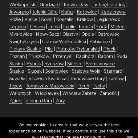
Wielkopolski
|
Grudziądz
|
Inowrocław
|
Jastrzębie-Zdrój
|
Jaworzno
|
Jelenia Góra
|
Kalisz
|
Katowice
|
Kędzierzyn-
Koźle
|
Kielce
|
Konin
|
Koszalin
|
Kraków
|
Legionowo
|
Legnica
|
Leszno
|
Lubin
|
Lublin
|
Łomża
|
Łódź
|
Mielec
|
Mysłowice
|
Nowy Sącz
|
Olsztyn
|
Opole
|
Ostrowiec
Świętokrzyski
|
Ostrów Wielkopolski
|
Pabianice
|
Piekary Śląskie
|
Piła
|
Piotrków Trybunalski
|
Płock
|
Poznań
|
Pruszków
|
Przemyśl
|
Racibórz
|
Radom
|
Ruda
Śląska
|
Rybnik
|
Rzeszów
|
Siedlce
|
Siemianowice
Śląskie
|
Słupsk
|
Sosnowiec
|
Stalowa Wola
|
Stargard
|
Suwałki
|
Szczecin
Świdnica
|
Tarnowskie Góry
|
Tarnów
|
Tczew
|
Tomaszów Mazowiecki
|
Toruń
|
Tychy
|
Wałbrzych
|
Włocławek
|
Wrocław
Zabrze
|
Zamość
|
Zgierz
|
Zielona Góra
|
Żory
We use cookies to ensure that we give you the best
experience on our website. If you continue to use this site we
will assume that you are happy with it.
Facebook
Twitter
Instagram
E-