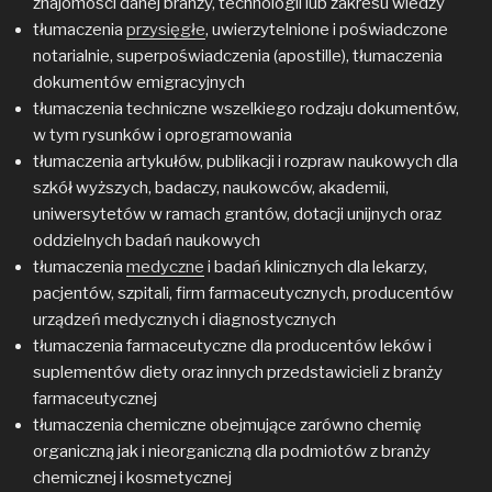
znajomości danej branży, technologii lub zakresu wiedzy
tłumaczenia
przysięgłe
, uwierzytelnione i poświadczone
notarialnie, superpoświadczenia (apostille), tłumaczenia
dokumentów emigracyjnych
tłumaczenia techniczne wszelkiego rodzaju dokumentów,
w tym rysunków i oprogramowania
tłumaczenia artykułów, publikacji i rozpraw naukowych dla
szkół wyższych, badaczy, naukowców, akademii,
uniwersytetów w ramach grantów, dotacji unijnych oraz
oddzielnych badań naukowych
tłumaczenia
medyczne
i badań klinicznych dla lekarzy,
pacjentów, szpitali, firm farmaceutycznych, producentów
urządzeń medycznych i diagnostycznych
tłumaczenia farmaceutyczne dla producentów leków i
suplementów diety oraz innych przedstawicieli z branży
farmaceutycznej
tłumaczenia chemiczne obejmujące zarówno chemię
organiczną jak i nieorganiczną dla podmiotów z branży
chemicznej i kosmetycznej