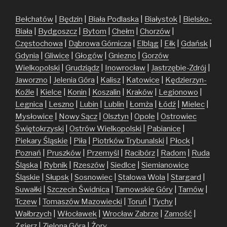
Bełchatów
|
Będzin
|
Biała Podlaska
|
Białystok
|
Bielsko-
Biała
|
Bydgoszcz
|
Bytom
|
Chełm
|
Chorzów
|
Częstochowa
|
Dąbrowa Górnicza
|
Elbląg
|
Ełk
|
Gdańsk
|
Gdynia
|
Gliwice
|
Głogów
|
Gniezno
|
Gorzów
Wielkopolski
|
Grudziądz
|
Inowrocław
|
Jastrzębie-Zdrój
|
Jaworzno
|
Jelenia Góra
|
Kalisz
|
Katowice
|
Kędzierzyn-
Koźle
|
Kielce
|
Konin
|
Koszalin
|
Kraków
|
Legionowo
|
Legnica
|
Leszno
|
Lubin
|
Lublin
|
Łomża
|
Łódź
|
Mielec
|
Mysłowice
|
Nowy Sącz
|
Olsztyn
|
Opole
|
Ostrowiec
Świętokrzyski
|
Ostrów Wielkopolski
|
Pabianice
|
Piekary Śląskie
|
Piła
|
Piotrków Trybunalski
|
Płock
|
Poznań
|
Pruszków
|
Przemyśl
|
Racibórz
|
Radom
|
Ruda
Śląska
|
Rybnik
|
Rzeszów
|
Siedlce
|
Siemianowice
Śląskie
|
Słupsk
|
Sosnowiec
|
Stalowa Wola
|
Stargard
|
Suwałki
|
Szczecin
Świdnica
|
Tarnowskie Góry
|
Tarnów
|
Tczew
|
Tomaszów Mazowiecki
|
Toruń
|
Tychy
|
Wałbrzych
|
Włocławek
|
Wrocław
Zabrze
|
Zamość
|
Zgierz
|
Zielona Góra
|
Żory