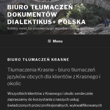
Przeskocz
BIURO TŁUMACZEŃ
do
DOKUMENTÓW
treści
DIALEKTIKUS+ POLSKA
Solidny most, by przezwyciężyć wszelkie różnice językowe
Menu
BIURO TŁUMACZEŃ KRASNE
Tłumaczenia Krasne – biuro tłumaczeń
języków obcych dla klientów z Krasnego i
okolic
Wszystkich klientów z Krasnego i okolic serdecznie
zapraszamy do korzystania z naszych usług
świadczonych przez profesjonalnych, wykwalifikowanych