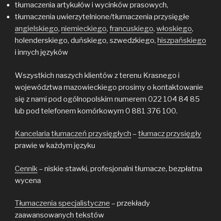
tłumaczenia artykułów i wycinków prasowych,
tłumaczenia uwierzytelnione/tłumaczenia przysięgłe
angielskiego
,
niemieckiego
,
francuskiego
,
włoskiego
,
holenderskiego, duńskiego, szwedzkiego,
hiszpańskiego
i innych języków
Wszystkich naszych klientów z terenu Krasnego i
województwa mazowieckiego prosimy o kontaktowanie
się z nami pod ogólnopolskim numerem 022 104 84 85
lub pod telefonem komórkowym 0 881 376 100.
Kancelaria tłumaczeń przysięgłych
–
tłumacz przysięgły
prawie w każdym języku
Cennik
– niskie stawki, profesjonalni tłumacze, bezpłatna
wycena
Tłumaczenia specjalistyczne
– przekłady
zaawansowanych tekstów