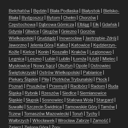
Bełchatów
|
Będzin
|
Biała Podlaska
|
Białystok
|
Bielsko-
Biała
|
Bydgoszcz
|
Bytom
|
Chełm
|
Chorzów
|
Częstochowa
|
Dąbrowa Górnicza
|
Elbląg
|
Ełk
|
Gdańsk
|
Gdynia
|
Gliwice
|
Głogów
|
Gniezno
|
Gorzów
Wielkopolski
|
Grudziądz
|
Inowrocław
|
Jastrzębie-Zdrój
|
Jaworzno
|
Jelenia Góra
|
Kalisz
|
Katowice
|
Kędzierzyn-
Koźle
|
Kielce
|
Konin
|
Koszalin
|
Kraków
|
Legionowo
|
Legnica
|
Leszno
|
Lubin
|
Lublin
|
Łomża
|
Łódź
|
Mielec
|
Mysłowice
|
Nowy Sącz
|
Olsztyn
|
Opole
|
Ostrowiec
Świętokrzyski
|
Ostrów Wielkopolski
|
Pabianice
|
Piekary Śląskie
|
Piła
|
Piotrków Trybunalski
|
Płock
|
Poznań
|
Pruszków
|
Przemyśl
|
Racibórz
|
Radom
|
Ruda
Śląska
|
Rybnik
|
Rzeszów
|
Siedlce
|
Siemianowice
Śląskie
|
Słupsk
|
Sosnowiec
|
Stalowa Wola
|
Stargard
|
Suwałki
|
Szczecin
Świdnica
|
Tarnowskie Góry
|
Tarnów
|
Tczew
|
Tomaszów Mazowiecki
|
Toruń
|
Tychy
|
Wałbrzych
|
Włocławek
|
Wrocław
Zabrze
|
Zamość
|
Zgierz
|
Zielona Góra
|
Żory