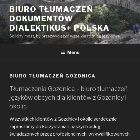
Przeskocz
BIURO TŁUMACZEŃ
do
DOKUMENTÓW
treści
DIALEKTIKUS+ POLSKA
Solidny most, by przezwyciężyć wszelkie różnice językowe
Menu
BIURO TŁUMACZEŃ GOZDNICA
Tłumaczenia Gozdnica – biuro tłumaczeń
języków obcych dla klientów z Gozdnicy i
okolic
Wszystkich klientów z Gozdnicy i okolic serdecznie
zapraszamy do korzystania z naszych usług
świadczonych przez profesjonalnych, wykwalifikowanych