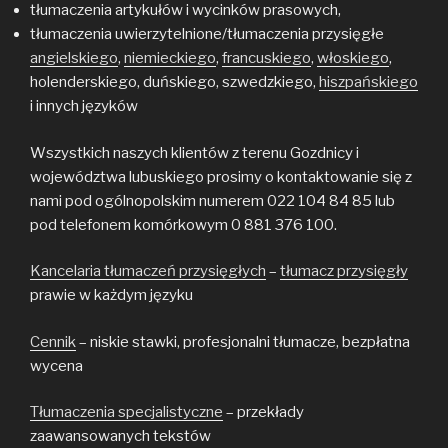
tłumaczenia artykułów i wycinków prasowych,
tłumaczenia uwierzytelnione/tłumaczenia przysięgłe
angielskiego
,
niemieckiego
,
francuskiego
,
włoskiego
,
holenderskiego, duńskiego, szwedzkiego,
hiszpańskiego
i innych języków
Wszystkich naszych klientów z terenu Gozdnicy i
województwa lubuskiego prosimy o kontaktowanie się z
nami pod ogólnopolskim numerem 022 104 84 85 lub
pod telefonem komórkowym 0 881 376 100.
Kancelaria tłumaczeń przysięgłych
–
tłumacz przysięgły
prawie w każdym języku
Cennik
– niskie stawki, profesjonalni tłumacze, bezpłatna
wycena
Tłumaczenia specjalistyczne
– przekłady
zaawansowanych tekstów