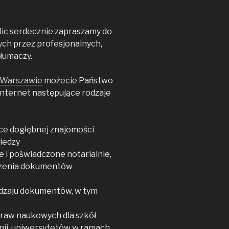
lic serdecznie zapraszamy do
ych przez profesjonalnych,
łumaczy.
Warszawie
możecie Państwo
Internet następujące rodzaje
e dogłębnej znajomości
wiedzy
e i poświadczone notarialnie,
aczenia dokumentów
odzaju dokumentów, w tym
zpraw naukowych dla szkół
mii, uniwersytetów w ramach