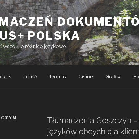
UMACZEŃ DOKUMENT
KUS+ POLSKA
yć wszelkie różnice językowe
nia
Jakość
Terminy
Cennik
Grafika
Po
ZCZYN
Tłumaczenia Goszczyn –
języków obcych dla klien