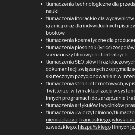
tłumaczenia technologiczne dla przedst
nauki
tłumaczenia literackie dla wydawnictw 
granicą oraz dla indywidualnych pisarz
booków
tłumaczenia kosmetyczne dla produce
tłumaczenia piosenek (lyrics) zespołów
scenariuszy filmowych i teatralnych,
tłumaczenia SEO, słów i fraz kluczowych
dokumentacji związanych z optymalizac
skutecznym pozycjonowaniem w Inter
tłumaczenia stron internetowych, wpi
Twitterze, w tym aktualizacja w syste
innych programach do zarządzania tre
tłumaczenia artykułów i wycinków pra
tłumaczenia uwierzytelnione/tłumacze
niemieckiego
,
francuskiego
,
włoskieg
szwedzkiego,
hiszpańskiego
i innych j