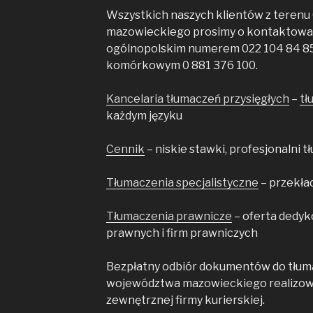
Wszystkich naszych klientów z terenu
mazowieckiego prosimy o kontaktowani
ogólnopolskim numerem 022 104 84 85
komórkowym 0 881 376 100.
Kancelaria tłumaczeń przysięgłych
–
tł
każdym języku
Cennik
– niskie stawki, profesjonalni 
Tłumaczenia specjalistyczne
– przekła
Tłumaczenia prawnicze
– oferta dedyk
prawnych i firm prawniczych
Bezpłatny odbiór dokumentów do tłuma
województwa mazowieckiego realizow
zewnętrznej firmy kurierskiej.