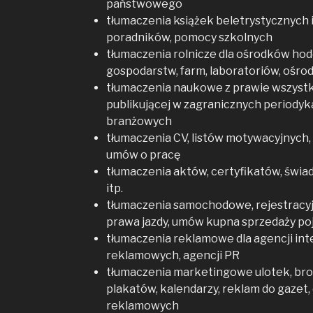
państwowego
tłumaczenia książek beletrystycznych
poradników, pomocy szkolnych
tłumaczenia rolnicze dla ośrodków hod
gospodarstw, farm, laboratoriów, ośro
tłumaczenia naukowe z prawie wszystkic
publikującej w zagranicznych periodyk
branżowych
tłumaczenia CV, listów motywacyjnych, a
umów o pracę
tłumaczenia aktów, certyfikatów, świ
itp.
tłumaczenia samochodowe, rejestracyj
prawa jazdy, umów kupna sprzedaży p
tłumaczenia reklamowe dla agencji int
reklamowych, agencji PR
tłumaczenia marketingowe ulotek, bro
plakatów, kalendarzy, reklam do gazet
reklamowych