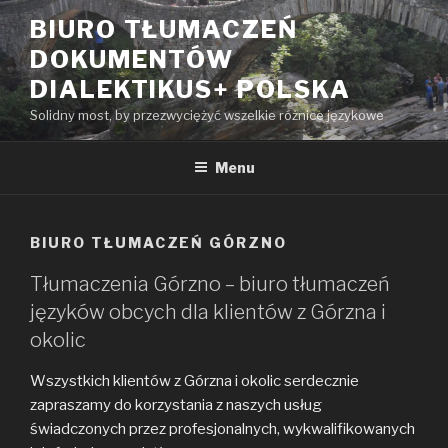
Przeskocz
BIURO TŁUMACZEŃ
do
DOKUMENTÓW
treści
DIALEKTIKUS+ POLSKA
Solidny most, by przezwyciężyć wszelkie różnice językowe
Menu
BIURO TŁUMACZEŃ GÓRZNO
Tłumaczenia Górzno – biuro tłumaczeń
języków obcych dla klientów z Górzna i
okolic
Wszystkich klientów z Górzna i okolic serdecznie
zapraszamy do korzystania z naszych usług
świadczonych przez profesjonalnych, wykwalifikowanych