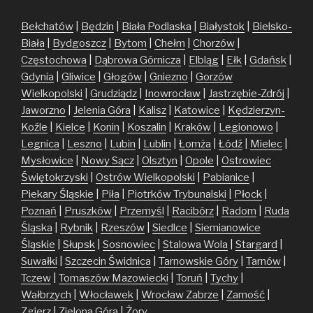
Bełchatów
|
Będzin
|
Biała Podlaska
|
Białystok
|
Bielsko-
Biała
|
Bydgoszcz
|
Bytom
|
Chełm
|
Chorzów
|
Częstochowa
|
Dąbrowa Górnicza
|
Elbląg
|
Ełk
|
Gdańsk
|
Gdynia
|
Gliwice
|
Głogów
|
Gniezno
|
Gorzów
Wielkopolski
|
Grudziądz
|
Inowrocław
|
Jastrzębie-Zdrój
|
Jaworzno
|
Jelenia Góra
|
Kalisz
|
Katowice
|
Kędzierzyn-
Koźle
|
Kielce
|
Konin
|
Koszalin
|
Kraków
|
Legionowo
|
Legnica
|
Leszno
|
Lubin
|
Lublin
|
Łomża
|
Łódź
|
Mielec
|
Mysłowice
|
Nowy Sącz
|
Olsztyn
|
Opole
|
Ostrowiec
Świętokrzyski
|
Ostrów Wielkopolski
|
Pabianice
|
Piekary Śląskie
|
Piła
|
Piotrków Trybunalski
|
Płock
|
Poznań
|
Pruszków
|
Przemyśl
|
Racibórz
|
Radom
|
Ruda
Śląska
|
Rybnik
|
Rzeszów
|
Siedlce
|
Siemianowice
Śląskie
|
Słupsk
|
Sosnowiec
|
Stalowa Wola
|
Stargard
|
Suwałki
|
Szczecin
Świdnica
|
Tarnowskie Góry
|
Tarnów
|
Tczew
|
Tomaszów Mazowiecki
|
Toruń
|
Tychy
|
Wałbrzych
|
Włocławek
|
Wrocław
Zabrze
|
Zamość
|
Zgierz
|
Zielona Góra
|
Żory