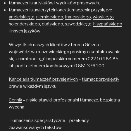
tłumaczenia artykułów i wycinków prasowych,
tłumaczenia uwierzytelnione/tłumaczenia przysięgłe
angielskiego
,
niemieckiego
,
francuskiego
,
włoskiego
,
holenderskiego, duńskiego, szwedzkiego,
hiszpańskiego
i innych języków
Wszystkich naszych klientów z terenu Górzna i
województwa mazowieckiego prosimy o kontaktowanie
się z nami pod ogólnopolskim numerem 022 104 84 85
lub pod telefonem komórkowym 0 881 376 100.
Kancelaria tłumaczeń przysięgłych
–
tłumacz przysięgły
prawie w każdym języku
Cennik
– niskie stawki, profesjonalni tłumacze, bezpłatna
wycena
Tłumaczenia specjalistyczne
– przekłady
zaawansowanych tekstów