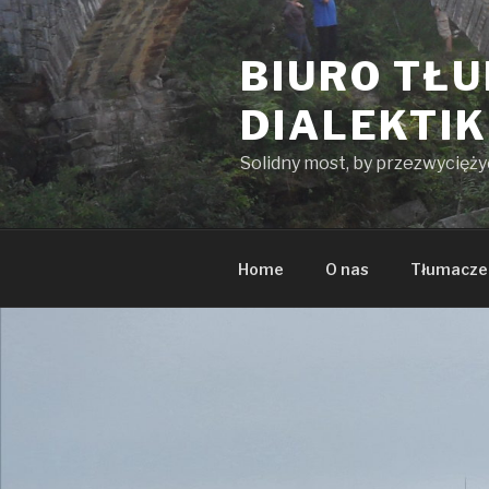
Przeskocz
do
BIURO TŁ
treści
DIALEKTI
Solidny most, by przezwycięż
Home
O nas
Tłumacze