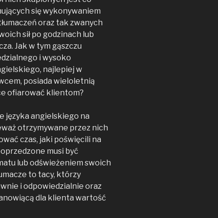
ajmujących się wykonywaniem
 tłumaczeń oraz tak zwanych
woich sił po godzinach lub
za. Jak w tym gąszczu
edzialnego i wysoko
ielskiego, najlepiej w
wcem, posiada wieloletnią
ce ofiarować klientom?
e języka angielskiego na
ieważ otrzymywane przez nich
ać czas, jaki poświęcili na
poprzedzone musi być
atu lub odświeżeniem swoich
umacze to tacy, którzy
wnie i odpowiedzialnie oraz
anowiącą dla klienta wartość