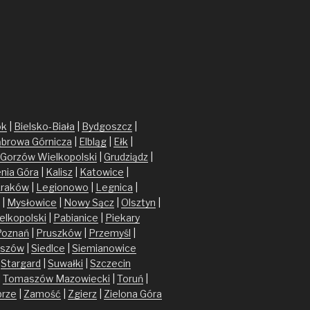
ok
|
Bielsko-Biała
|
Bydgoszcz
|
browa Górnicza
|
Elbląg
|
Ełk
|
Gorzów Wielkopolski
|
Grudziądz
|
enia Góra
|
Kalisz
|
Katowice
|
raków
|
Legionowo
|
Legnica
|
|
Mysłowice
|
Nowy Sącz
|
Olsztyn
|
elkopolski
|
Pabianice
|
Piekary
Poznań
|
Pruszków
|
Przemyśl
|
szów
|
Siedlce
|
Siemianowice
|
Stargard
|
Suwałki
|
Szczecin
|
Tomaszów Mazowiecki
|
Toruń
|
brze
|
Zamość
|
Zgierz
|
Zielona Góra