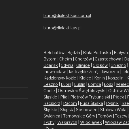
biuro@dialektikus.com.pl
biuro@dialektikus.pl
Bełchatów
|
Będzin
|
Biała Podlaska
|
Białyst
Bytom
|
Chełm
|
Chorzów
|
Częstochowa
|
Dą
Gdańsk
|
Gdynia
|
Gliwice
|
Głogów
|
Gniezno
|
Inowrocław
|
Jastrzębie-Zdrój
|
Jaworzno
|
Jel
Kędzierzyn-Koźle
|
Kielce
|
Konin
|
Koszalin
|
K
Leszno
|
Lubin
|
Lublin
|
Łomża
|
Łódź
|
Mielec
Opole
|
Ostrowiec Świętokrzyski
|
Ostrów Wi
Śląskie
|
Piła
|
Piotrków Trybunalski
|
Płock
|
Racibórz
|
Radom
|
Ruda Śląska
|
Rybnik
|
Rze
Śląskie
|
Słupsk
|
Sosnowiec
|
Stalowa Wola
Świdnica
|
Tarnowskie Góry
|
Tarnów
|
Tczew
Tychy
|
Wałbrzych
|
Włocławek
|
Wrocław
Za
|
Żory