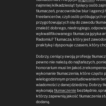
najmniej kilkadziesiąt tysięcy osób z
tłumaczeń, pracowników biur i agencji
freelancerów, czyli osób próbujących s
przygotowujących się do zawodu tłumac
znaleźć dobrego, niedrogiego, odpowi
wykwalifikowanego tłumacza języka ang
Radomiu? Tłumacza, który jest zawodo
praktykę i dysponuje czasem, który ch
Dobrzy, ceniący swoją profesję tłumacz
pewno nie należą do najtańszych, pon
honorarium musi im jakoś zrekompensow
wykonanie tłumaczenia, które często 
wielogodzinnym przestudiowaniem tem
wiadomości z danej dziedziny. Dobrzy tł
wykonają
tłumaczenie
bezbłędnie, spra
którzy zapewnią jakość tłumaczenia st
dodaną.