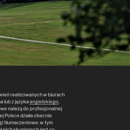
wień realizowanych w biurach
a lub z języka
angielskiego
,
iwe należą do profesjonalnej
j Polsce działa obecnie
gi tłumaczeniowe, w tym
ł nich skupionych jest co