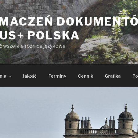
UMACZEŃ DOKUMENT
KUS+ POLSKA
yć wszelkie różnice językowe
nia
Jakość
Terminy
Cennik
Grafika
Po