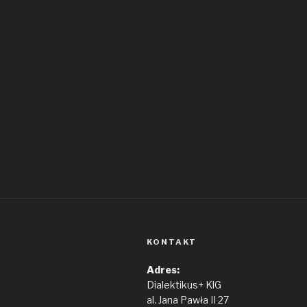
KONTAKT
Adres:
Dialektikus+ KlG
al. Jana Pawła II 27