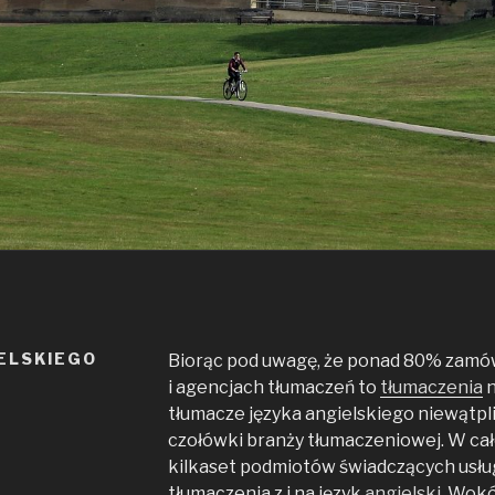
ELSKIEGO
Biorąc pod uwagę, że ponad 80% zamó
i agencjach tłumaczeń to
tłumaczenia
n
tłumacze języka angielskiego niewątpl
czołówki branży tłumaczeniowej. W całe
kilkaset podmiotów świadczących usłu
tłumaczenia z i na język
angielski
. Wokó