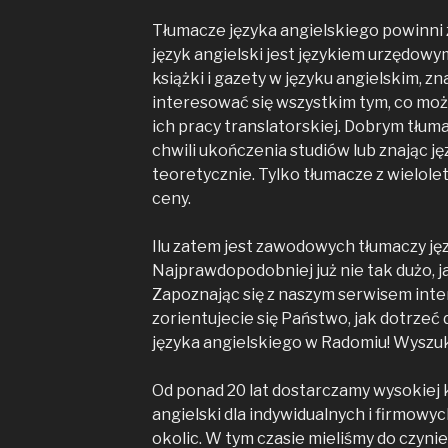
Tłumacze języka angielskiego powinni z
język angielski jest językiem urzędowy
książki i gazety w języku angielskim, zn
interesować się wszystkim tym, co moż
ich pracy translatorskiej. Dobrym tłum
chwili ukończenia studiów lub znając ję
teoretycznie. Tylko tłumacze z wielole
ceny.
Ilu zatem jest zawodowych tłumaczy ję
Najprawdopodobniej już nie tak dużo, j
Zapoznając się z naszym serwisem in
zorientujecie się Państwo, jak dotrzeć
języka angielskiego w Radomiu! Wyszuk
Od ponad 20 lat dostarczamy wysokiej kl
angielski dla indywidualnych i firmowy
okolic. W tym czasie mieliśmy do czyni