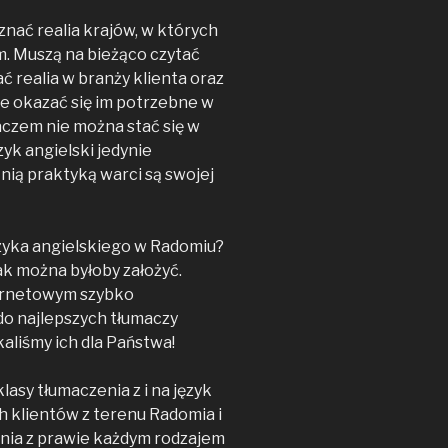
nać realia krajów, w których
m. Muszą na bieżąco czytać
ać realia w branży klienta oraz
e okazać się im potrzebne w
aczem nie można stać się w
zyk angielski jedynie
tnią praktyką warci są swojej
zyka angielskiego w Radomiu?
ak można byłoby założyć.
ternetowym szybko
 do najlepszych tłumaczy
aliśmy ich dla Państwa!
asy tłumaczenia z i na język
ch klientów z terenu Radomia i
enia z prawie każdym rodzajem