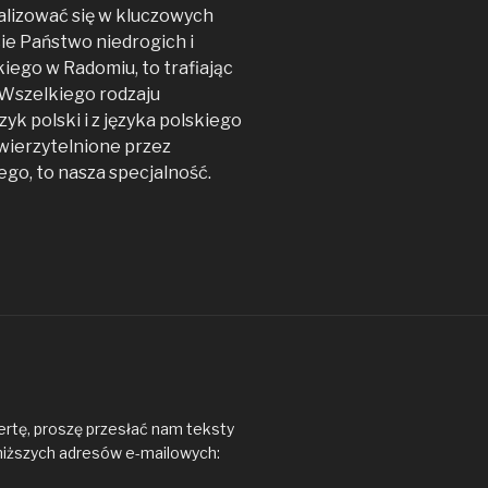
alizować się w kluczowych
ie Państwo niedrogich i
iego w Radomiu, to trafiając
. Wszelkiego rodzaju
yk polski i z języka polskiego
uwierzytelnione przez
ego, to nasza specjalność.
ertę, proszę przesłać nam teksty
niższych adresów e-mailowych: