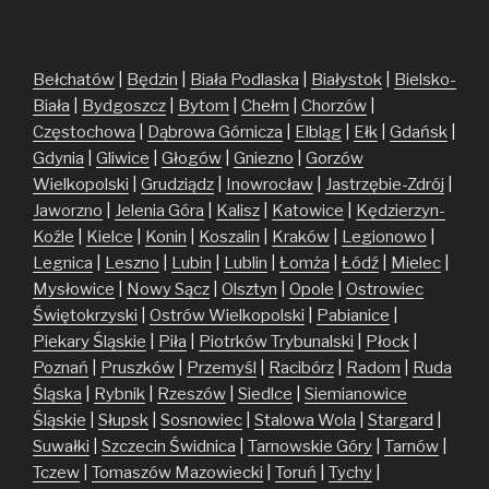
Bełchatów
|
Będzin
|
Biała Podlaska
|
Białystok
|
Bielsko-
Biała
|
Bydgoszcz
|
Bytom
|
Chełm
|
Chorzów
|
Częstochowa
|
Dąbrowa Górnicza
|
Elbląg
|
Ełk
|
Gdańsk
|
Gdynia
|
Gliwice
|
Głogów
|
Gniezno
|
Gorzów
Wielkopolski
|
Grudziądz
|
Inowrocław
|
Jastrzębie-Zdrój
|
Jaworzno
|
Jelenia Góra
|
Kalisz
|
Katowice
|
Kędzierzyn-
Koźle
|
Kielce
|
Konin
|
Koszalin
|
Kraków
|
Legionowo
|
Legnica
|
Leszno
|
Lubin
|
Lublin
|
Łomża
|
Łódź
|
Mielec
|
Mysłowice
|
Nowy Sącz
|
Olsztyn
|
Opole
|
Ostrowiec
Świętokrzyski
|
Ostrów Wielkopolski
|
Pabianice
|
Piekary Śląskie
|
Piła
|
Piotrków Trybunalski
|
Płock
|
Poznań
|
Pruszków
|
Przemyśl
|
Racibórz
|
Radom
|
Ruda
Śląska
|
Rybnik
|
Rzeszów
|
Siedlce
|
Siemianowice
Śląskie
|
Słupsk
|
Sosnowiec
|
Stalowa Wola
|
Stargard
|
Suwałki
|
Szczecin
Świdnica
|
Tarnowskie Góry
|
Tarnów
|
Tczew
|
Tomaszów Mazowiecki
|
Toruń
|
Tychy
|