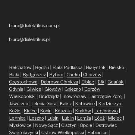
biuro@dialektikus.com.pl
biuro@dialektikus.pl
Bełchatów
|
Będzin
|
Biała Podlaska
|
Białystok
|
Bielsko-
Biała
|
Bydgoszcz
|
Bytom
|
Chełm
|
Chorzów
|
Częstochowa
|
Dąbrowa Górnicza
|
Elbląg
|
Ełk
|
Gdańsk
|
Gdynia
|
Gliwice
|
Głogów
|
Gniezno
|
Gorzów
Wielkopolski
|
Grudziądz
|
Inowrocław
|
Jastrzębie-Zdrój
|
Jaworzno
|
Jelenia Góra
|
Kalisz
|
Katowice
|
Kędzierzyn-
Koźle
|
Kielce
|
Konin
|
Koszalin
|
Kraków
|
Legionowo
|
Legnica
|
Leszno
|
Lubin
|
Lublin
|
Łomża
|
Łódź
|
Mielec
|
Mysłowice
|
Nowy Sącz
|
Olsztyn
|
Opole
|
Ostrowiec
Świętokrzyski
|
Ostrów Wielkopolski
|
Pabianice
|