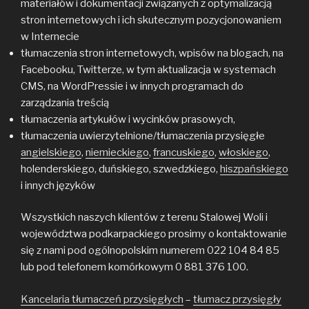
materiałów i dokumentacji związanych z optymalizacją
stron internetowych i ich skutecznym pozycjonowaniem
w Internecie
tłumaczenia stron internetowych, wpisów na blogach, na
Facebooku, Twitterze, w tym aktualizacja w systemach
CMS, na WordPressie i w innych programach do
zarządzania treścią
tłumaczenia artykułów i wycinków prasowych,
tłumaczenia uwierzytelnione/tłumaczenia przysięgłe
angielskiego
,
niemieckiego
,
francuskiego
,
włoskiego
,
holenderskiego, duńskiego, szwedzkiego,
hiszpańskiego
i innych języków
Wszystkich naszych klientów z terenu Stalowej Woli i
województwa podkarpackiego prosimy o kontaktowanie
się z nami pod ogólnopolskim numerem 022 104 84 85
lub pod telefonem komórkowym 0 881 376 100.
Kancelaria tłumaczeń przysięgłych
–
tłumacz przysięgły