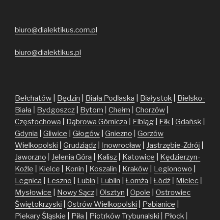
biuro@dialektikus.com.pl
biuro@dialektikus.pl
Bełchatów
|
Będzin
|
Biała Podlaska
|
Białystok
|
Bielsko-
Biała
|
Bydgoszcz
|
Bytom
|
Chełm
|
Chorzów
|
Częstochowa
|
Dąbrowa Górnicza
|
Elbląg
|
Ełk
|
Gdańsk
|
Gdynia
|
Gliwice
|
Głogów
|
Gniezno
|
Gorzów
Wielkopolski
|
Grudziądz
|
Inowrocław
|
Jastrzębie-Zdrój
|
Jaworzno
|
Jelenia Góra
|
Kalisz
|
Katowice
|
Kędzierzyn-
Koźle
|
Kielce
|
Konin
|
Koszalin
|
Kraków
|
Legionowo
|
Legnica
|
Leszno
|
Lubin
|
Lublin
|
Łomża
|
Łódź
|
Mielec
|
Mysłowice
|
Nowy Sącz
|
Olsztyn
|
Opole
|
Ostrowiec
Świętokrzyski
|
Ostrów Wielkopolski
|
Pabianice
|
Piekary Śląskie
|
Piła
|
Piotrków Trybunalski
|
Płock
|