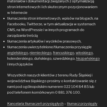
materiałów i dokumentacji związanych z optymalizacją
stron internetowych i ich skutecznym pozycjonowaniem
w Internecie
tłumaczenia stron internetowych, wpisów na blogach, na
Facebooku, Twitterze, w tym aktualizacja w systemach
CMS, na WordPressie i w innych programach do
zarządzania treścią
tłumaczenia artykułów i wycinków prasowych,
tłumaczenia uwierzytelnione/tłumaczenia przysięgłe
angielskiego
,
niemieckiego
,
francuskiego
,
włoskiego
,
holenderskiego, duńskiego, szwedzkiego,
hiszpańskiego
i innych języków
Wszystkich naszych klientów z terenu Rudy Śląskiej i
województwa śląskiego prosimy o kontaktowanie się z
nami pod ogólnopolskim numerem 022 104 84 85 lub
pod telefonem komórkowym 0 881 376 100.
Kancelaria tłumaczeń przysięgłych
–
tłumacz przysięgły