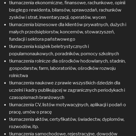
tłumaczenia ekonomiczne, finansowe, rachunkowe, opinii
biegłego rewidenta, bilansów, sprawozdań, rachunków
zysków i strat, inwentaryzacji, operatów, wycen
tłumaczenia biznesowe dla klientów prywatnych, dużych i
małych przedsiębiorstw, koncernów, stowarzyszeń,
fundacji i sektora państwowego
tłumaczenia książek beletrystycznych i
popularnonaukowych, poradników, pomocy szkolnych
tłumaczenia rolnicze dla ośrodków hodowlanych, stadnin,
gospodarstw, farm, laboratoriów, ośrodków rozwoju
rolnictwa
tłumaczenia naukowe z prawie wszystkich dziedzin dla
uczelni i kadry publikującej w zagranicznych periodykach i
czasopismach branżowych
tłumaczenia CV, listów motywacyjnych, aplikacji i podań o
pracę, umów o pracę
tłumaczenia aktów, certyfikatów, świadectw, dyplomów,
rozwodów, itp.
tłumaczenia samochodowe, rejestracyjne, dowodów