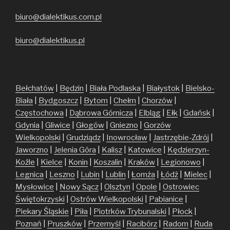
biuro@dialektikus.com.pl
biuro@dialektikus.pl
Bełchatów
|
Będzin
|
Biała Podlaska
|
Białystok
|
Bielsko-
Biała
|
Bydgoszcz
|
Bytom
|
Chełm
|
Chorzów
|
Częstochowa
|
Dąbrowa Górnicza
|
Elbląg
|
Ełk
|
Gdańsk
|
Gdynia
|
Gliwice
|
Głogów
|
Gniezno
|
Gorzów
Wielkopolski
|
Grudziądz
|
Inowrocław
|
Jastrzębie-Zdrój
|
Jaworzno
|
Jelenia Góra
|
Kalisz
|
Katowice
|
Kędzierzyn-
Koźle
|
Kielce
|
Konin
|
Koszalin
|
Kraków
|
Legionowo
|
Legnica
|
Leszno
|
Lubin
|
Lublin
|
Łomża
|
Łódź
|
Mielec
|
Mysłowice
|
Nowy Sącz
|
Olsztyn
|
Opole
|
Ostrowiec
Świętokrzyski
|
Ostrów Wielkopolski
|
Pabianice
|
Piekary Śląskie
|
Piła
|
Piotrków Trybunalski
|
Płock
|
Poznań
|
Pruszków
|
Przemyśl
|
Racibórz
|
Radom
|
Ruda