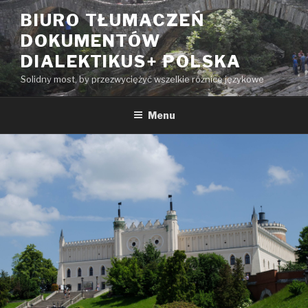
Przeskocz
BIURO TŁUMACZEŃ
do
DOKUMENTÓW
treści
DIALEKTIKUS+ POLSKA
Solidny most, by przezwyciężyć wszelkie różnice językowe
Menu