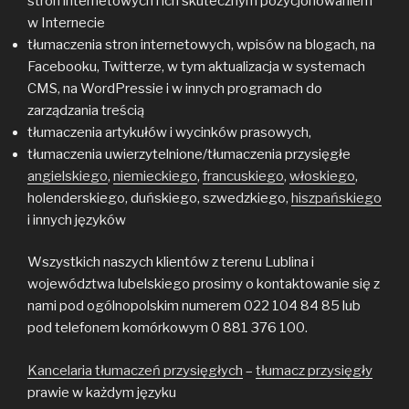
stron internetowych i ich skutecznym pozycjonowaniem
w Internecie
tłumaczenia stron internetowych, wpisów na blogach, na
Facebooku, Twitterze, w tym aktualizacja w systemach
CMS, na WordPressie i w innych programach do
zarządzania treścią
tłumaczenia artykułów i wycinków prasowych,
tłumaczenia uwierzytelnione/tłumaczenia przysięgłe
angielskiego
,
niemieckiego
,
francuskiego
,
włoskiego
,
holenderskiego, duńskiego, szwedzkiego,
hiszpańskiego
i innych języków
Wszystkich naszych klientów z terenu Lublina i
województwa lubelskiego prosimy o kontaktowanie się z
nami pod ogólnopolskim numerem 022 104 84 85 lub
pod telefonem komórkowym 0 881 376 100.
Kancelaria tłumaczeń przysięgłych
–
tłumacz przysięgły
prawie w każdym języku