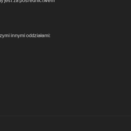
y jest za pośrednictwem
ymi innymi oddziałami: