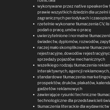
rolnictwa
wykonywane przez native speakerów 
prawie wszystkich dziedzin dla uczelni 
zagranicznych periodykach i czasopi
rzetelnie wykonane tłumaczenia CV, lis
podań o pracę, umów o pracę
uwierzytelnione i normalne tłumaczeni
świadectw, dyplomów, rozwodów, zapyta
raczej mało skomplikowane tłumacze
rejestracyjne, dowodów rejestracyjnyc
sprzedaży pojazdów mechanicznych
wszelkiego rodzaju tłumaczenia reklam
interaktywnych, agencji reklamowych,
standardowe tłumaczenia marketingowe
prospektów, druków, plakatów, kalenda
gadżetów reklamowych
zawierające rysunki techniczne tłumac
technologiczne dla przedstawicieli świa
tłumaczenia literackie dla wydawnictw 