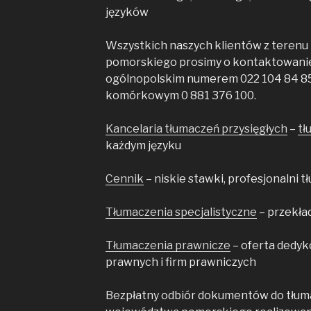
języków
Wszystkich naszych klientów z terenu
pomorskiego prosimy o kontaktowanie 
ogólnopolskim numerem 022 104 84 85
komórkowym 0 881 376 100.
Kancelaria tłumaczeń przysięgłych
–
tł
każdym języku
Cennik
– niskie stawki, profesjonalni 
Tłumaczenia specjalistyczne
– przekła
Tłumaczenia prawnicze
– oferta dedyk
prawnych i firm prawniczych
Bezpłatny odbiór dokumentów do tłumac