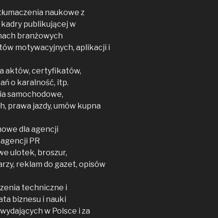
tłumaczenia naukowe z
i kadry publikującej w
smach branżowych
tów motywacyjnych, aplikacji i
a aktów, certyfikatów,
ń o karalność, itp.
nia samochodowe,
h, prawa jazdy, umów kupna
owe dla agencji
 agencji PR
 ulotek, broszur,
rzy, reklam do gazet, opisów
zenia techniczne i
ta biznesu i nauki
wydających w Polsce i za