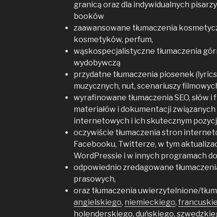
granicą oraz dla indywidualnych pisarz
booków
zaawansowane tłumaczenia kosmetycz
kosmetyków, perfum,
wąskospecjalistyczne tłumaczenia górn
wydobywczą
przydatne tłumaczenia piosenek (lyrics
muzycznych, nut, scenariuszy filmowych
wyrafinowane tłumaczenia SEO, słów i 
materiałów i dokumentacji związanych 
internetowych i ich skutecznym pozy
oczywiście tłumaczenia stron internet
Facebooku, Twitterze, w tym aktualiza
WordPressie i w innych programach do 
odpowiednio zredagowane tłumaczenia
prasowych,
oraz tłumaczenia uwierzytelnione/tłum
angielskiego
,
niemieckiego
,
francuski
holenderskiego, duńskiego, szwedzkie