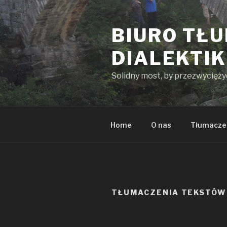
Przeskocz
do
BIURO TŁ
treści
DIALEKTI
Solidny most, by przezwycięż
Home
O nas
Tłumacze
TŁUMACZENIA TEKSTÓW