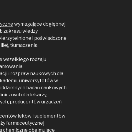
tyczne
wymagające dogłębnej
ub zakresu wiedzy
wierzytelnione i poświadczone
lle), tłumaczenia
 wszelkiego rodzaju
ramowania
acji i rozpraw naukowych dla
akademii, uniwersytetów w
z oddzielnych badań naukowych
linicznych dla lekarzy,
znych, producentów urządzeń
ucentów leków i suplementów
anży farmaceutycznej
nia chemiczne obejmujące