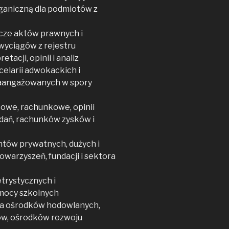
ganiczną dla podmiotów z
icze aktów prawnych i
wyciągów z rejestru
acji, opinii i analiz
celarii adwokackich i
zaangażowanych w spory
sowe, rachunkowe, opinii
zdań, rachunków zysków i
ntów prywatnych, dużych i
warzyszeń, fundacji i sektora
trystycznych i
mocy szkolnych
la ośrodków hodowlanych,
iów, ośrodków rozwoju