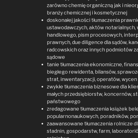
zarówno chemię organiczną jak i nieor
branży chemicznej i kosmetycznej
doskonałej jakości tłumaczenia prawn
ustawodawczych, aktów notarialnych, 
handlowego, pism procesowych, interpret
prawnych, due diligence dla sądów, kan
radcowskich oraz innych podmiotów 
sądowe
tanie tłumaczenia ekonomiczne, finan
biegłego rewidenta, bilansów, sprawo
strat, inwentaryzacji, operatów, wycen
zwykłe tłumaczenia biznesowe dla klie
małych przedsiębiorstw, koncernów, sto
państwowego
zredagowane tłumaczenia książek bele
popularnonaukowych, poradników, po
zaawansowane tłumaczenia rolnicze d
stadnin, gospodarstw, farm, laborator