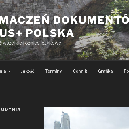
UMACZEŃ DOKUMENT
KUS+ POLSKA
yć wszelkie różnice językowe
nia
Jakość
Terminy
Cennik
Grafika
Po
 GDYNIA