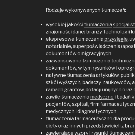
Rodzaje wykonywanych tłumaczeń:
wysokiej jakości
tłumaczenia
specjalis
znajomości danej branży, technologii l
ekspresowe tłumaczenia
przysięgłe
, u
notarialnie, superpoświadczenia (aposti
dokumentów emigracyjnych
zaawansowane tłumaczenia techniczne
dokumentów, w tym rysunków i oprog
natywne tłumaczenia artykułów, publik
szkół wyższych, badaczy, naukowców, 
ramach grantów, dotacji unijnych ora
zawiłe tłumaczenia
medyczne
i badań k
pacjentów, szpitali, firm farmaceutyc
medycznych i diagnostycznych
tłumaczenia farmaceutyczne dla prod
diety oraz innych przedstawicieli z br
zawierające wzory i rysunki tłumacze