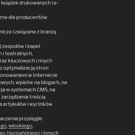
y książek drukowanych i e-
ne dla producentów
icze i związane z branżą
) zespołów i kapel
 i teatralnych,
fraz kluczowych i nnych
z optymalizacją stron
cjonowaniem w Internecie
owych, wpisów na blogach, na
cja w systemach CMS, na
zarządzania treścią
 artykułów i wycinków
aczenia przysięgłe
ego
,
włoskiego
,
go,
hiszpańskiego
i innych