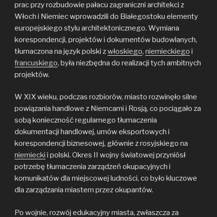
prac przy rozbudowie pałacu zagraniczni architekci z
Włoch i Niemiec wprowadzili do Białegostoku elementy
europejskiego stylu architektonicznego. Wymiana
korespondencji, projektów i dokumentów budowlanych,
tłumaczona na język polski z
włoskiego
,
niemieckiego
i
francuskiego
, była niezbędna do realizacji tych ambitnych
projektów.
W XIX wieku, podczas rozbiorów, miasto rozwinęło silne
powiązania handlowe z Niemcami i Rosją, co pociągało za
sobą konieczność regularnego tłumaczenia
dokumentacji handlowej, umów eksportowych i
korespondencji biznesowej, głównie z rosyjskiego na
niemiecki
i polski. Okres II wojny światowej przyniósł
potrzebę tłumaczenia zarządzeń okupacyjnych i
komunikatów dla miejscowej ludności, co było kluczowe
dla zarządzania miastem przez okupantów.
Po wojnie, rozwój edukacyjny miasta, zwłaszcza za