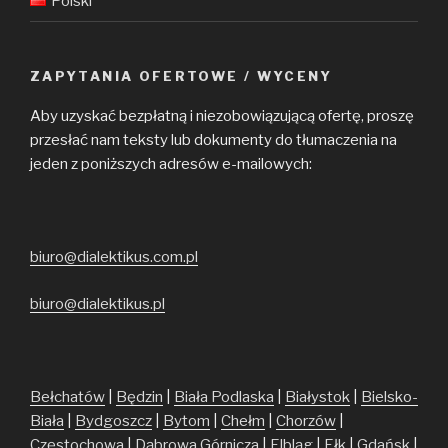
Polski
ZAPYTANIA OFERTOWE / WYCENY
Aby uzyskać bezpłatną i niezobowiązującą ofertę, proszę
przesłać nam teksty lub dokumenty do tłumaczenia na
jeden z poniższych adresów e-mailowych:
biuro@dialektikus.com.pl
biuro@dialektikus.pl
Bełchatów
|
Będzin
|
Biała Podlaska
|
Białystok
|
Bielsko-
Biała
|
Bydgoszcz
|
Bytom
|
Chełm
|
Chorzów
|
Częstochowa
|
Dąbrowa Górnicza
|
Elbląg
|
Ełk
|
Gdańsk
|