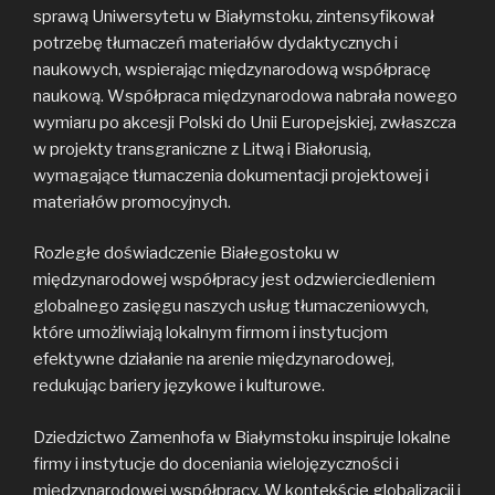
sprawą Uniwersytetu w Białymstoku, zintensyfikował
potrzebę tłumaczeń materiałów dydaktycznych i
naukowych, wspierając międzynarodową współpracę
naukową. Współpraca międzynarodowa nabrała nowego
wymiaru po akcesji Polski do Unii Europejskiej, zwłaszcza
w projekty transgraniczne z Litwą i Białorusią,
wymagające tłumaczenia dokumentacji projektowej i
materiałów promocyjnych.
Rozległe doświadczenie Białegostoku w
międzynarodowej współpracy jest odzwierciedleniem
globalnego zasięgu naszych usług tłumaczeniowych,
które umożliwiają lokalnym firmom i instytucjom
efektywne działanie na arenie międzynarodowej,
redukując bariery językowe i kulturowe.
Dziedzictwo Zamenhofa w Białymstoku inspiruje lokalne
firmy i instytucje do doceniania wielojęzyczności i
międzynarodowej współpracy. W kontekście globalizacji i