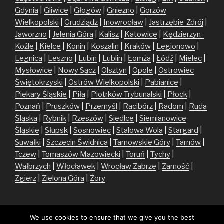
Gdynia
|
Gliwice
|
Głogów
|
Gniezno
|
Gorzów
Wielkopolski
|
Grudziądz
|
Inowrocław
|
Jastrzębie-Zdrój
|
Jaworzno
|
Jelenia Góra
|
Kalisz
|
Katowice
|
Kędzierzyn-
Koźle
|
Kielce
|
Konin
|
Koszalin
|
Kraków
|
Legionowo
|
Legnica
|
Leszno
|
Lubin
|
Lublin
|
Łomża
|
Łódź
|
Mielec
|
Mysłowice
|
Nowy Sącz
|
Olsztyn
|
Opole
|
Ostrowiec
Świętokrzyski
|
Ostrów Wielkopolski
|
Pabianice
|
Piekary Śląskie
|
Piła
|
Piotrków Trybunalski
|
Płock
|
Poznań
|
Pruszków
|
Przemyśl
|
Racibórz
|
Radom
|
Ruda
Śląska
|
Rybnik
|
Rzeszów
|
Siedlce
|
Siemianowice
Śląskie
|
Słupsk
|
Sosnowiec
|
Stalowa Wola
|
Stargard
|
Suwałki
|
Szczecin
Świdnica
|
Tarnowskie Góry
|
Tarnów
|
Tczew
|
Tomaszów Mazowiecki
|
Toruń
|
Tychy
|
Wałbrzych
|
Włocławek
|
Wrocław
Zabrze
|
Zamość
|
Zgierz
|
Zielona Góra
|
Żory
We use cookies to ensure that we give you the best