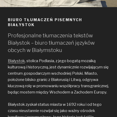
BIURO TŁUMACZEŃ PISEMNYCH
BIAŁYSTOK
Profesjonalne tłumaczenia tekstów
Białystok – biuro tłumaczeń języków
obcych w Białymstoku
Białystok
, stolica Podlasia, z jego bogatą mozaiką
kulturową i historyczną, jest dynamicznie rozwijającym się
centrum gospodarczym wschodniej Polski. Miasto,
położone blisko granic z Białorusią i Litwą, odgrywa
kluczową rolę w promowaniu współpracy transgranicznej,
będąc mostem między Wschodem a Zachodem Europy.
Białystok zyskał status miasta w 1692 roku i od tego
czasu nieustannie rozwijał się jako ważny ośrodek
handlowy i przemysłowy. Jego historia jest ściśle