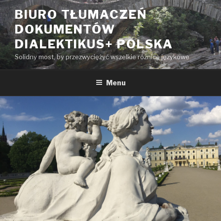
Przeskocz
BIURO TŁUMACZEŃ
do
DOKUMENTÓW
treści
DIALEKTIKUS+ POLSKA
Solidny most, by przezwyciężyć wszelkie różnice językowe
Menu