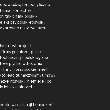
 odpowiedzią na specyficzne
w tłumaczeniach w
 takich jak polski-
lski, czy polski-rosyjski,
w zarówno historycznych
aniu jest projekt
firmy górniczej, gdzie
techniczną z polskiego na
ntowi płynne wdrożenie
. Innym przypadkiem jest
 którego tłumaczyliśmy umowy
zyk rosyjski i niemiecki, co
a ich działalności
zenie
w realizacji tłumaczeń