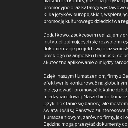
dla sektora kultury, gdzie na przykład 
promocyjne oraz katalogi wystawowe
kilka języków europejskich, wspieraj
promocję kulturowego dziedzictwa reg
Dodatkowo, z sukcesem realizujemy pr
instytucji zajmujących się rozwojem r
dokumentacje projektową oraz wnioski
polskiego na
angielski
i
francuski
, co 
skuteczne aplikowanie o międzynarod
Dzięki naszym tłumaczeniom, firmy z Będ
efektywnie konkurować na globalnym r
pielęgnować i promować lokalne dzied
międzynarodowej. Nasze biuro tłumaczeń
język nie stanie się barierą, ale moste
świata. Jeśli są Państwo zainteresowan
tłumaczeniowymi, zarówno firmy, jak i 
Będzina mogą przesyłać dokumenty do