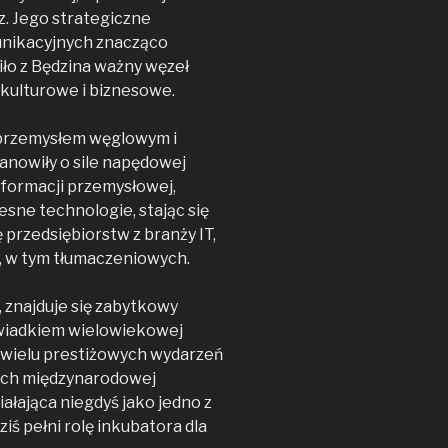
z. Jego strategiczne
unikacyjnych znacząco
iło z Będzina ważny węzeł
 kulturowe i biznesowe.
z przemysłem węglowym i
anowiły o sile napędowej
nsformacji przemysłowej,
sne technologie, stając się
 przedsiębiorstw z branży IT,
, w tym tłumaczeniowych.
 znajduje się zabytkowy
 świadkiem wielowiekowej
ji wielu prestiżowych wydarzeń
cych międzynarodowej
ałająca niegdyś jako jedno z
ś pełni rolę inkubatora dla