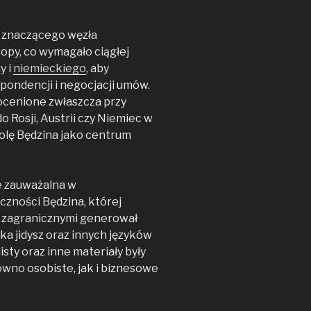
lę znaczącego węzła
opy, co wymagało ciągłej
y i
niemieckiego
, aby
ondencji i negocjacji umów.
eocenione zwłaszcza przy
 Rosji, Austrii czy Niemiec w
rolę Będzina jako centrum
e zauważalna w
zności Będzina, której
i zagranicznymi generował
ka jidysz oraz innych języków
sty oraz inne materiały były
ówno osobiste, jak i biznesowe