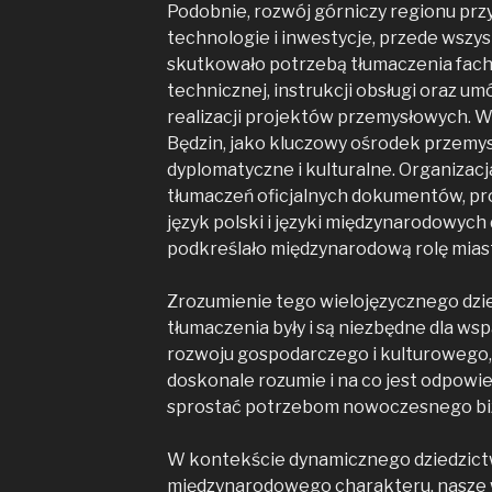
Podobnie, rozwój górniczy regionu prz
technologie i inwestycje, przede wszyst
skutkowało potrzebą tłumaczenia fac
technicznej, instrukcji obsługi oraz u
realizacji projektów przemysłowych. 
Będzin, jako kluczowy ośrodek przemysł
dyplomatyczne i kulturalne. Organizac
tłumaczeń oficjalnych dokumentów, p
język polski i języki międzynarodowych
podkreślało międzynarodową rolę mias
Zrozumienie tego wielojęzycznego dzie
tłumaczenia były i są niezbędne dla w
rozwoju gospodarczego i kulturowego,
doskonale rozumie i na co jest odpowi
sprostać potrzebom nowoczesnego bi
W kontekście dynamicznego dziedzictw
międzynarodowego charakteru, nasze 