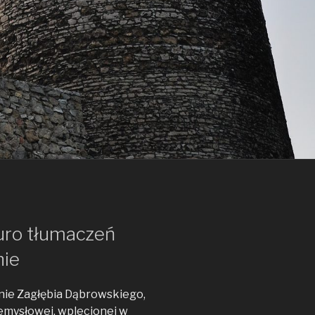
uro tłumaczeń
nie
nie Zagłębia Dąbrowskiego,
zemysłowej, wplecionej w