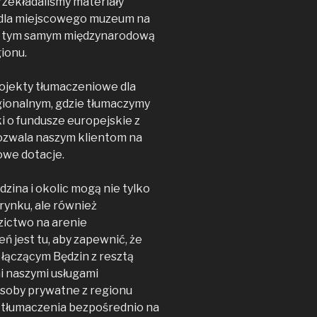
przekładaliśmy materiały
 dla miejscowego muzeum na
ąc tym samym międzynarodową
ionu.
ojekty tłumaczeniowe dla
egionalnym, gdzie tłumaczymy
 o fundusze europejskie z
pozwala naszym klientom na
owe dotacje.
zina i okolic mogą nie tylko
ynku, ale również
zictwo na arenie
 jest tu, aby zapewnić, że
m łączącym Będzin z resztą
i naszymi usługami
osoby prywatne z regionu
 tłumaczenia bezpośrednio na