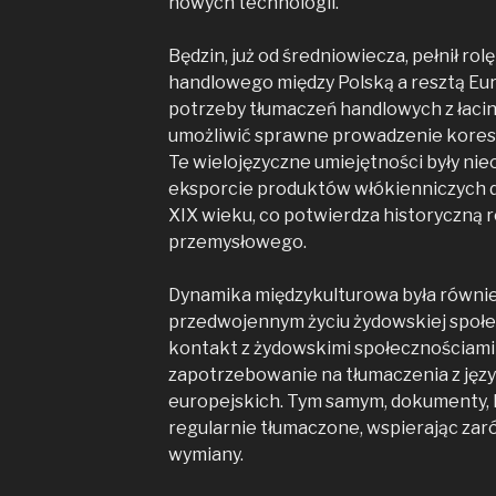
nowych technologii.
Będzin, już od średniowiecza, pełnił ro
handlowego między Polską a resztą Eur
potrzeby tłumaczeń handlowych z łacin
umożliwić sprawne prowadzenie koresp
Te wielojęzyczne umiejętności były ni
eksporcie produktów włókienniczych do
XIX wieku, co potwierdza historyczną 
przemysłowego.
Dynamika międzykulturowa była równi
przedwojennym życiu żydowskiej społec
kontakt z żydowskimi społecznościam
zapotrzebowanie na tłumaczenia z języ
europejskich. Tym samym, dokumenty, li
regularnie tłumaczone, wspierając zar
wymiany.