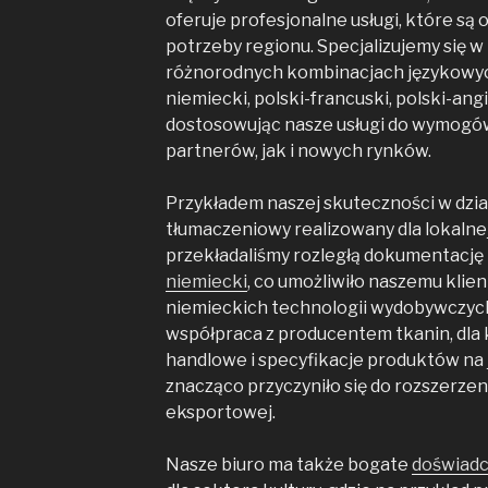
oferuje profesjonalne usługi, które są
potrzeby regionu. Specjalizujemy się 
różnorodnych kombinacjach językowych,
niemiecki, polski-francuski, polski-angie
dostosowując nasze usługi do wymogó
partnerów, jak i nowych rynków.
Przykładem naszej skuteczności w dział
tłumaczeniowy realizowany dla lokalnej 
przekładaliśmy rozległą dokumentację 
niemiecki
, co umożliwiło naszemu klie
niemieckich technologii wydobywczych
współpraca z producentem tkanin, dla
handlowe i specyfikacje produktów na ję
znacząco przyczyniło się do rozszerzeni
eksportowej.
Nasze biuro ma także bogate
doświadc