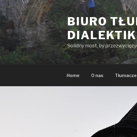
Przeskocz
do
BIURO TŁ
treści
DIALEKTI
Solidny most, by przezwycięż
Home
O nas
Tłumacze