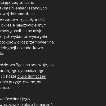
yciągał zagraniczne
kim z Niemiec i Francji, co
howej dokumentacji
mów, zapewniając płynność
W okresie międzywojennym
owy, gościł liczne misje
ja tych wydarzeń wymagała
rotokołów oraz przemówień na
 delegacji, co dodatkowo
ta.
dzictwa Będzina pokazuje, jak
sparcia jego dynamicznego
 co nasze
biuro tłumaczeń
ednio przygotowane, by
znesu.
a Będzina i jego
warszawskie biuro tłumaczeń