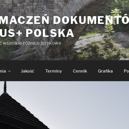
UMACZEŃ DOKUMENT
KUS+ POLSKA
yć wszelkie różnice językowe
nia
Jakość
Terminy
Cennik
Grafika
Po