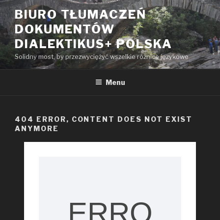
Przeskocz
BIURO TŁUMACZEŃ
do
DOKUMENTÓW
treści
DIALEKTIKUS+ POLSKA
Solidny most, by przezwyciężyć wszelkie różnice językowe
Menu
404 ERROR, CONTENT DOES NOT EXIST
ANYMORE
ERRO