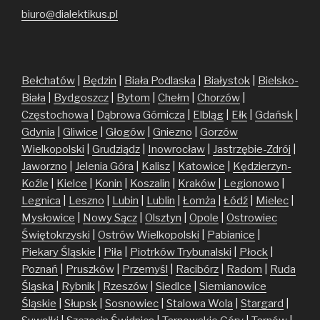
biuro@dialektikus.pl
Bełchatów
|
Będzin
|
Biała Podlaska
|
Białystok
|
Bielsko-
Biała
|
Bydgoszcz
|
Bytom
|
Chełm
|
Chorzów
|
Częstochowa
|
Dąbrowa Górnicza
|
Elbląg
|
Ełk
|
Gdańsk
|
Gdynia
|
Gliwice
|
Głogów
|
Gniezno
|
Gorzów
Wielkopolski
|
Grudziądz
|
Inowrocław
|
Jastrzębie-Zdrój
|
Jaworzno
|
Jelenia Góra
|
Kalisz
|
Katowice
|
Kędzierzyn-
Koźle
|
Kielce
|
Konin
|
Koszalin
|
Kraków
|
Legionowo
|
Legnica
|
Leszno
|
Lubin
|
Lublin
|
Łomża
|
Łódź
|
Mielec
|
Mysłowice
|
Nowy Sącz
|
Olsztyn
|
Opole
|
Ostrowiec
Świętokrzyski
|
Ostrów Wielkopolski
|
Pabianice
|
Piekary Śląskie
|
Piła
|
Piotrków Trybunalski
|
Płock
|
Poznań
|
Pruszków
|
Przemyśl
|
Racibórz
|
Radom
|
Ruda
Śląska
|
Rybnik
|
Rzeszów
|
Siedlce
|
Siemianowice
Śląskie
|
Słupsk
|
Sosnowiec
|
Stalowa Wola
|
Stargard
|